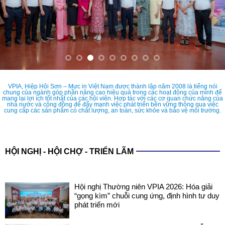
VPIA, Hiệp Hội Sơn – Mực in Việt Nam được thành lập năm 2008 là tiếng nói
chung của ngành góp phần nâng cao hiệu quả trong các hoạt động của mình để
mang lại lợi ích tốt nhất của các hội viên. Hợp tác với các cơ quan chức năng của
nhà nước và cộng đồng để đẩy mạnh việc phát triển bền vững thông qua việc
cung cấp các sản phẩm có chất lượng, an toàn, sức khỏe và bảo vệ môi trường.
HỘI NGHỊ - HỘI CHỢ - TRIỂN LÃM
Hội nghị Thường niên VPIA 2026: Hóa giải
“gọng kìm” chuỗi cung ứng, định hình tư duy
phát triển mới