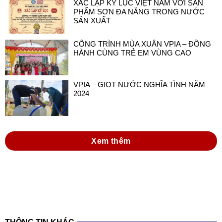
XÁC LẬP KỶ LỤC VIỆT NAM VỚI SẢN
PHẨM SƠN ĐA NĂNG TRONG NƯỚC
SẢN XUẤT
CÔNG TRÌNH MÙA XUÂN VPIA – ĐỒNG
HÀNH CÙNG TRẺ EM VÙNG CAO
VPIA – GIỌT NƯỚC NGHĨA TÌNH NĂM
2024
Xem thêm