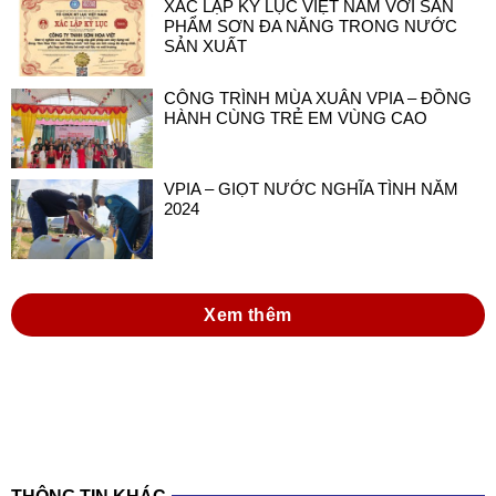
XÁC LẬP KỶ LỤC VIỆT NAM VỚI SẢN
PHẨM SƠN ĐA NĂNG TRONG NƯỚC
SẢN XUẤT
CÔNG TRÌNH MÙA XUÂN VPIA – ĐỒNG
HÀNH CÙNG TRẺ EM VÙNG CAO
VPIA – GIỌT NƯỚC NGHĨA TÌNH NĂM
2024
Xem thêm