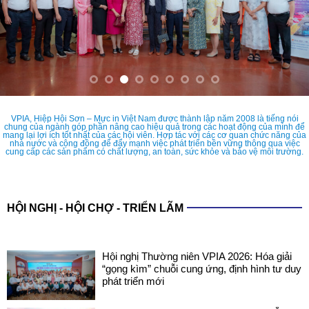
VPIA, Hiệp Hội Sơn – Mực in Việt Nam được thành lập năm 2008 là tiếng nói
chung của ngành góp phần nâng cao hiệu quả trong các hoạt động của mình để
mang lại lợi ích tốt nhất của các hội viên. Hợp tác với các cơ quan chức năng của
nhà nước và cộng đồng để đẩy mạnh việc phát triển bền vững thông qua việc
cung cấp các sản phẩm có chất lượng, an toàn, sức khỏe và bảo vệ môi trường.
HỘI NGHỊ - HỘI CHỢ - TRIỂN LÃM
Hội nghị Thường niên VPIA 2026: Hóa giải
“gọng kìm” chuỗi cung ứng, định hình tư duy
phát triển mới