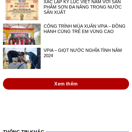
XÁC LẬP KỶ LỤC VIỆT NAM VỚI SẢN
PHẨM SƠN ĐA NĂNG TRONG NƯỚC
SẢN XUẤT
CÔNG TRÌNH MÙA XUÂN VPIA – ĐỒNG
HÀNH CÙNG TRẺ EM VÙNG CAO
VPIA – GIỌT NƯỚC NGHĨA TÌNH NĂM
2024
Xem thêm