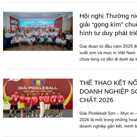
Hội nghị Thường n
giải “gọng kìm” chu
hình tư duy phát tr
Giai đoạn từ đầu năm 2025 
xuất sơn và mực in Việt Nam 
chưa từng có tiền lệ dưới áp 
THỂ THAO KẾT N
DOANH NGHIỆP SƠ
CHẤT 2026
Giải Pickleball Sơn – Mực in
2026 là một trong những hoạ
doanh nghiệp gắn kết, minh b
Ngành...