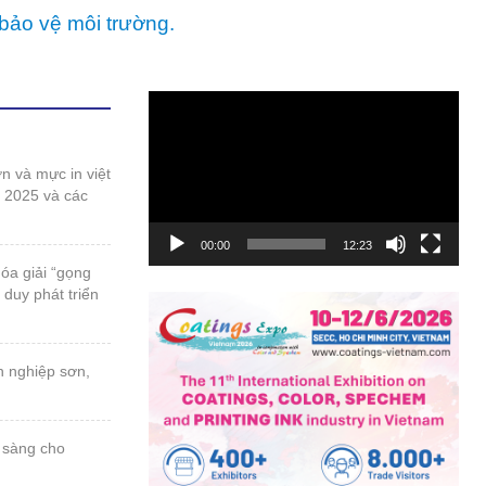
bảo vệ môi trường.
Trình
chơi
Video
t 2025 và các
00:00
12:23
 duy phát triển