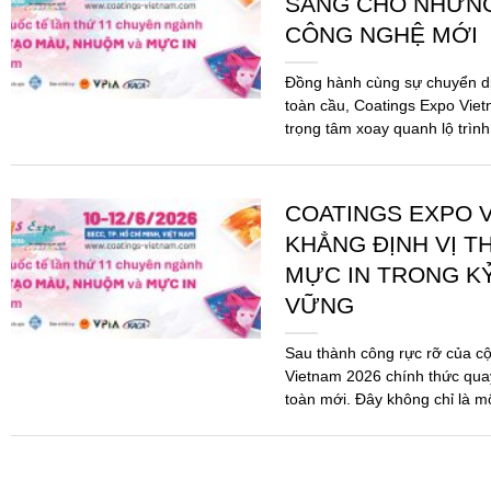
SÀNG CHO NHỮN
CÔNG NGHỆ MỚI
Đồng hành cùng sự chuyển d
toàn cầu, Coatings Expo Viet
trọng tâm xoay quanh lộ trình
pháp...
COATINGS EXPO V
KHẲNG ĐỊNH VỊ T
MỰC IN TRONG K
VỮNG
Sau thành công rực rỡ của c
Vietnam 2026 chính thức quay
toàn mới. Đây không chỉ là m
mà...