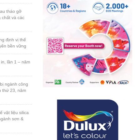
a chất và các
uyên bền vững
n thứ 23, năm
 ngành sơn &