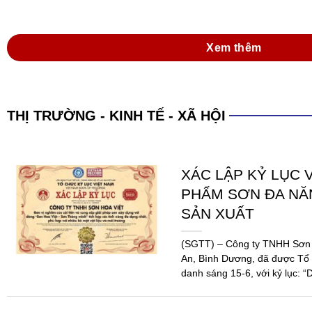
Xem thêm
THỊ TRƯỜNG - KINH TẾ - XÃ HỘI
XÁC LẬP KỶ LỤC 
PHẨM SƠN ĐA N
SẢN XUẤT
(SGTT) – Công ty TNHH Sơn H
An, Bình Dương, đã được Tổ 
danh sáng 15-6, với kỷ lục: “