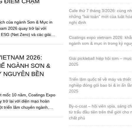
G ĐIỂM CHẠM
cafe thứ 7 tháng 3/2026: cùng nhau tháo gỡ
những “bài toán” mới của luật hó
ịch của ngành Sơn & Mực in
nghị định
nam 2026 quay trở lại với
 ESG (Net Zero) và các giải
coatings expo vietnam 2026: khẳng định vị thế
ngành sơn & mực in trong kỷ ng
IETNAM 2026:
giải pickleball hiệp hội sơn – mực in, lần 1 – năm
2025
HẾ NGÀNH SƠN &
Ỷ NGUYÊN BỀN
triển lãm quốc tế về máy và thiết bị ngành công
nghiệp đóng gói bao bì & in ấn lầ
2025
ột mốc 10 năm, Coatings Expo
 trở lại với diện mạo hoàn
by-o-coat – hội viên vpia, sáng chế vật liệu silica
ột triển lãm chuyên ngành,
từ trấu đầu tiên trên thế giới cho
chất phủ