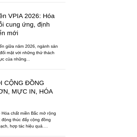
iên VPIA 2026: Hóa
ỗi cung ứng, định
iển mới
đến giữa năm 2026, ngành sản
đối mặt với những thử thách
lực của những...
ỐI CỘNG ĐỒNG
N, MỰC IN, HÓA
 – Hóa chất miền Bắc mở rộng
t động thúc đẩy cộng đồng
ạch, hợp tác hiệu quả.