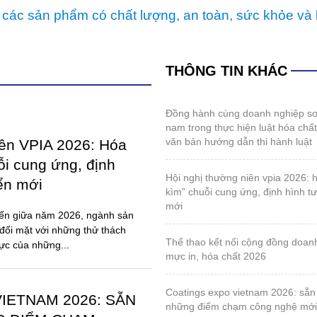
 các sản phẩm có chất lượng, an toàn, sức khỏe và 
THÔNG TIN KHÁC
đồng hành cùng doanh nghiệp sơn và mực in việt
nam trong thực hiện luật hóa chấ
văn bản hướng dẫn thi hành luật
iên VPIA 2026: Hóa
ỗi cung ứng, định
hội nghị thường niên vpia 2026: hóa giải “gọng
iển mới
kìm” chuỗi cung ứng, định hình tư
mới
đến giữa năm 2026, ngành sản
đối mặt với những thử thách
thể thao kết nối cộng đồng doanh nghiệp sơn,
lực của những...
mực in, hóa chất 2026
coatings expo vietnam 2026: sẵn sàng cho
IETNAM 2026: SẴN
những điểm chạm công nghệ mới