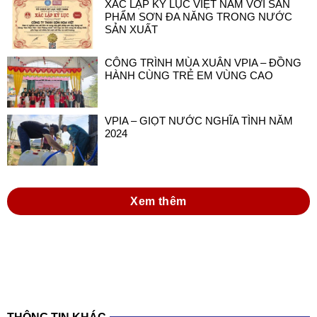
XÁC LẬP KỶ LỤC VIỆT NAM VỚI SẢN
PHẨM SƠN ĐA NĂNG TRONG NƯỚC
SẢN XUẤT
CÔNG TRÌNH MÙA XUÂN VPIA – ĐỒNG
HÀNH CÙNG TRẺ EM VÙNG CAO
VPIA – GIỌT NƯỚC NGHĨA TÌNH NĂM
2024
Xem thêm