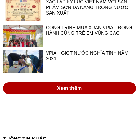
XÁC LẬP KỶ LỤC VIỆT NAM VỚI SẢN
PHẨM SƠN ĐA NĂNG TRONG NƯỚC
SẢN XUẤT
CÔNG TRÌNH MÙA XUÂN VPIA – ĐỒNG
HÀNH CÙNG TRẺ EM VÙNG CAO
VPIA – GIỌT NƯỚC NGHĨA TÌNH NĂM
2024
Xem thêm