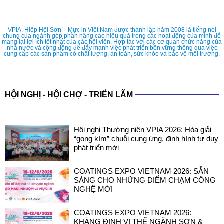
VPIA, Hiệp Hội Sơn – Mực in Việt Nam được thành lập năm 2008 là tiếng nói
chung của ngành góp phần nâng cao hiệu quả trong các hoạt động của mình để
mang lại lợi ích tốt nhất của các hội viên. Hợp tác với các cơ quan chức năng của
nhà nước và cộng đồng để đẩy mạnh việc phát triển bền vững thông qua việc
cung cấp các sản phẩm có chất lượng, an toàn, sức khỏe và bảo vệ môi trường.
HỘI NGHỊ - HỘI CHỢ - TRIỂN LÃM
Hội nghị Thường niên VPIA 2026: Hóa giải
“gọng kìm” chuỗi cung ứng, định hình tư duy
phát triển mới
COATINGS EXPO VIETNAM 2026: SẴN
SÀNG CHO NHỮNG ĐIỂM CHẠM CÔNG
NGHỆ MỚI
COATINGS EXPO VIETNAM 2026:
KHẲNG ĐỊNH VỊ THẾ NGÀNH SƠN &