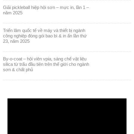
giải pickleball hiệp hội sơn – mực in, lần 1 –
năm 2025
triển lãm quốc tế về máy và thiết bị ngành
công nghiệp đóng gói bao bì & in ấn lần thứ
23, năm 2025
by-o-coat – hội viên vpia, sáng chế vật liệu
silica từ trấu đầu tiên trên thế giới cho ngành
sơn & chất phủ
Trình
chơi
Video