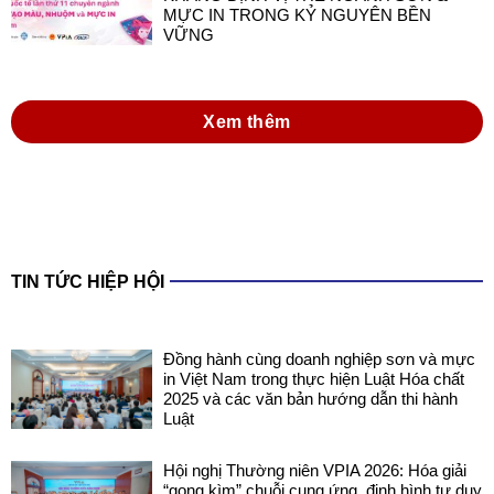
MỰC IN TRONG KỶ NGUYÊN BỀN
VỮNG
Xem thêm
TIN TỨC HIỆP HỘI
Đồng hành cùng doanh nghiệp sơn và mực
in Việt Nam trong thực hiện Luật Hóa chất
2025 và các văn bản hướng dẫn thi hành
Luật
Hội nghị Thường niên VPIA 2026: Hóa giải
“gọng kìm” chuỗi cung ứng, định hình tư duy