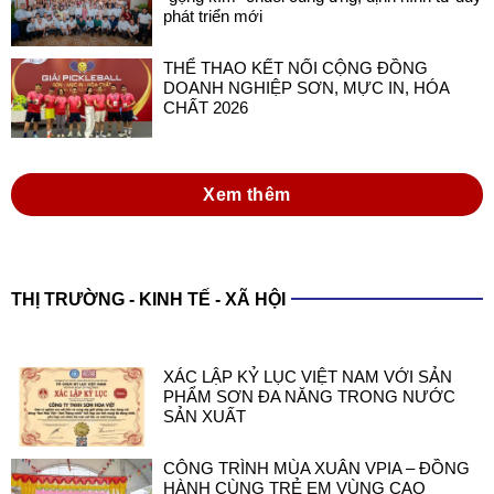
phát triển mới
THỂ THAO KẾT NỐI CỘNG ĐỒNG
DOANH NGHIỆP SƠN, MỰC IN, HÓA
CHẤT 2026
Xem thêm
THỊ TRƯỜNG - KINH TẾ - XÃ HỘI
XÁC LẬP KỶ LỤC VIỆT NAM VỚI SẢN
PHẨM SƠN ĐA NĂNG TRONG NƯỚC
SẢN XUẤT
CÔNG TRÌNH MÙA XUÂN VPIA – ĐỒNG
HÀNH CÙNG TRẺ EM VÙNG CAO