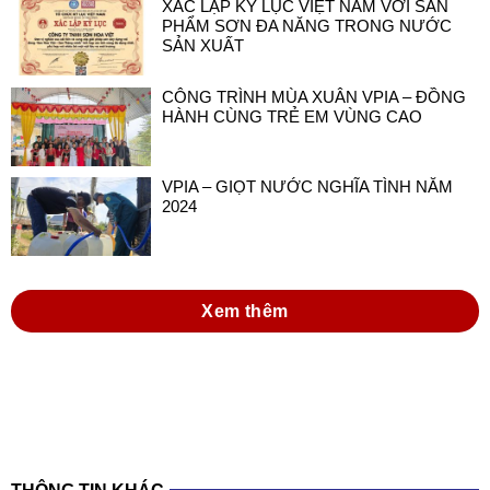
XÁC LẬP KỶ LỤC VIỆT NAM VỚI SẢN
PHẨM SƠN ĐA NĂNG TRONG NƯỚC
SẢN XUẤT
CÔNG TRÌNH MÙA XUÂN VPIA – ĐỒNG
HÀNH CÙNG TRẺ EM VÙNG CAO
VPIA – GIỌT NƯỚC NGHĨA TÌNH NĂM
2024
Xem thêm