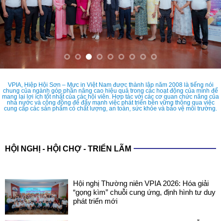
VPIA, Hiệp Hội Sơn – Mực in Việt Nam được thành lập năm 2008 là tiếng nói
chung của ngành góp phần nâng cao hiệu quả trong các hoạt động của mình để
mang lại lợi ích tốt nhất của các hội viên. Hợp tác với các cơ quan chức năng của
nhà nước và cộng đồng để đẩy mạnh việc phát triển bền vững thông qua việc
cung cấp các sản phẩm có chất lượng, an toàn, sức khỏe và bảo vệ môi trường.
HỘI NGHỊ - HỘI CHỢ - TRIỂN LÃM
Hội nghị Thường niên VPIA 2026: Hóa giải
“gọng kìm” chuỗi cung ứng, định hình tư duy
phát triển mới