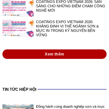
COATINGS EXPO VIETNAM 2026: SẴN
SÀNG CHO NHỮNG ĐIỂM CHẠM CÔNG
NGHỆ MỚI
COATINGS EXPO VIETNAM 2026:
KHẲNG ĐỊNH VỊ THẾ NGÀNH SƠN &
MỰC IN TRONG KỶ NGUYÊN BỀN
VỮNG
Xem thêm
TIN TỨC HIỆP HỘI
Đồng hành cùng doanh nghiệp sơn và mực