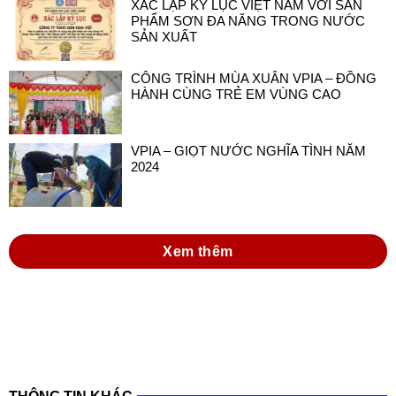
XÁC LẬP KỶ LỤC VIỆT NAM VỚI SẢN
PHẨM SƠN ĐA NĂNG TRONG NƯỚC
SẢN XUẤT
CÔNG TRÌNH MÙA XUÂN VPIA – ĐỒNG
HÀNH CÙNG TRẺ EM VÙNG CAO
VPIA – GIỌT NƯỚC NGHĨA TÌNH NĂM
2024
Xem thêm