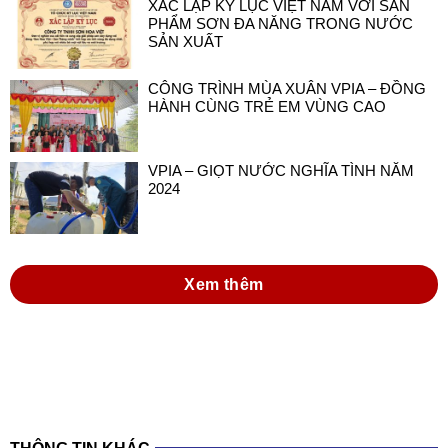
XÁC LẬP KỶ LỤC VIỆT NAM VỚI SẢN
PHẨM SƠN ĐA NĂNG TRONG NƯỚC
SẢN XUẤT
CÔNG TRÌNH MÙA XUÂN VPIA – ĐỒNG
HÀNH CÙNG TRẺ EM VÙNG CAO
VPIA – GIỌT NƯỚC NGHĨA TÌNH NĂM
2024
Xem thêm