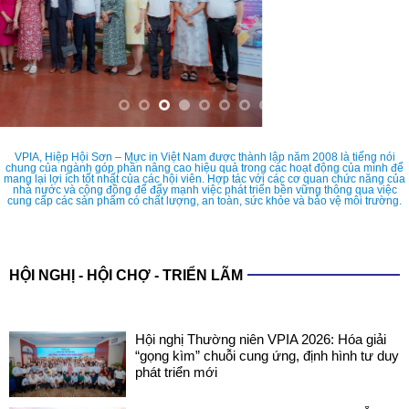
VPIA, Hiệp Hội Sơn – Mực in Việt Nam được thành lập năm 2008 là tiếng nói
chung của ngành góp phần nâng cao hiệu quả trong các hoạt động của mình để
mang lại lợi ích tốt nhất của các hội viên. Hợp tác với các cơ quan chức năng của
nhà nước và cộng đồng để đẩy mạnh việc phát triển bền vững thông qua việc
cung cấp các sản phẩm có chất lượng, an toàn, sức khỏe và bảo vệ môi trường.
HỘI NGHỊ - HỘI CHỢ - TRIỂN LÃM
Hội nghị Thường niên VPIA 2026: Hóa giải
“gọng kìm” chuỗi cung ứng, định hình tư duy
phát triển mới