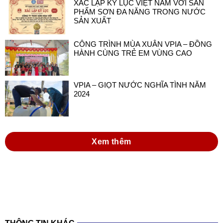
XÁC LẬP KỶ LỤC VIỆT NAM VỚI SẢN
PHẨM SƠN ĐA NĂNG TRONG NƯỚC
SẢN XUẤT
CÔNG TRÌNH MÙA XUÂN VPIA – ĐỒNG
HÀNH CÙNG TRẺ EM VÙNG CAO
VPIA – GIỌT NƯỚC NGHĨA TÌNH NĂM
2024
Xem thêm