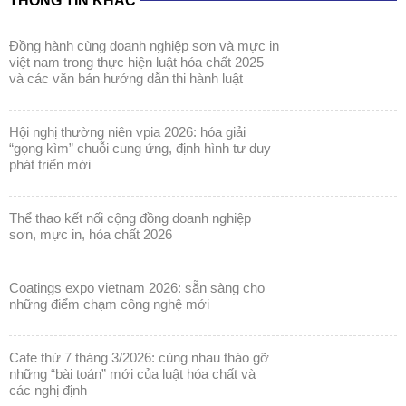
và các văn bản hướng dẫn thi hành luật
hội nghị thường niên vpia 2026: hóa giải
“gọng kìm” chuỗi cung ứng, định hình tư duy
phát triển mới
thể thao kết nối cộng đồng doanh nghiệp
sơn, mực in, hóa chất 2026
coatings expo vietnam 2026: sẵn sàng cho
những điểm chạm công nghệ mới
cafe thứ 7 tháng 3/2026: cùng nhau tháo gỡ
những “bài toán” mới của luật hóa chất và
các nghị định
coatings expo vietnam 2026: khẳng định vị
thế ngành sơn & mực in trong kỷ nguyên bền