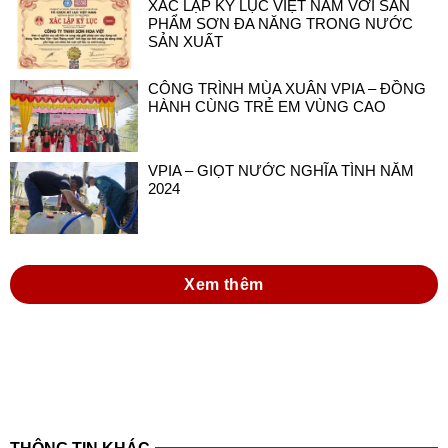
CÔNG TRÌNH MÙA XUÂN VPIA – ĐỒNG
HÀNH CÙNG TRẺ EM VÙNG CAO
VPIA – GIỌT NƯỚC NGHĨA TÌNH NĂM
2024
Xem thêm
THÔNG TIN KHÁC
đồng hành cùng doanh nghiệp sơn và mực in
việt nam trong thực hiện luật hóa chất 2025