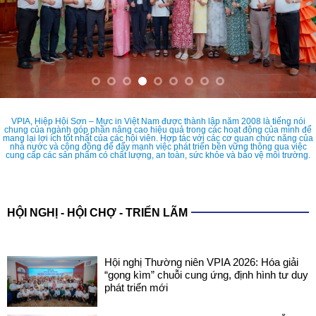
VPIA, Hiệp Hội Sơn – Mực in Việt Nam được thành lập năm 2008 là tiếng nói
chung của ngành góp phần nâng cao hiệu quả trong các hoạt động của mình để
mang lại lợi ích tốt nhất của các hội viên. Hợp tác với các cơ quan chức năng của
nhà nước và cộng đồng để đẩy mạnh việc phát triển bền vững thông qua việc
cung cấp các sản phẩm có chất lượng, an toàn, sức khỏe và bảo vệ môi trường.
HỘI NGHỊ - HỘI CHỢ - TRIỂN LÃM
Hội nghị Thường niên VPIA 2026: Hóa giải
“gọng kìm” chuỗi cung ứng, định hình tư duy
phát triển mới
COATINGS EXPO VIETNAM 2026: SẴN
SÀNG CHO NHỮNG ĐIỂM CHẠM CÔNG
NGHỆ MỚI