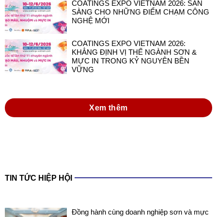
COATINGS EXPO VIETNAM 2026:
KHẲNG ĐỊNH VỊ THẾ NGÀNH SƠN &
MỰC IN TRONG KỶ NGUYÊN BỀN
VỮNG
Xem thêm
TIN TỨC HIỆP HỘI
Đồng hành cùng doanh nghiệp sơn và mực
in Việt Nam trong thực hiện Luật Hóa chất
2025 và các văn bản hướng dẫn thi hành
Luật