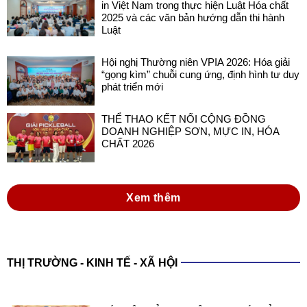
Hội nghị Thường niên VPIA 2026: Hóa giải
“gọng kìm” chuỗi cung ứng, định hình tư duy
phát triển mới
THỂ THAO KẾT NỐI CỘNG ĐỒNG
DOANH NGHIỆP SƠN, MỰC IN, HÓA
CHẤT 2026
Xem thêm
THỊ TRƯỜNG - KINH TẾ - XÃ HỘI
XÁC LẬP KỶ LỤC VIỆT NAM VỚI SẢN
PHẨM SƠN ĐA NĂNG TRONG NƯỚC
SẢN XUẤT