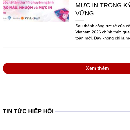
Xem thêm
TIN TỨC HIỆP HỘI
Đồng hành cùng do
mực in Việt Nam tr
Hóa chất 2025 và 
dẫn thi hành Luật
Ngày 09/6/2026, tại Thành ph
Thường niên năm 2026 của Hi
Nam (VPIA) đã được tổ chức 
đảo...