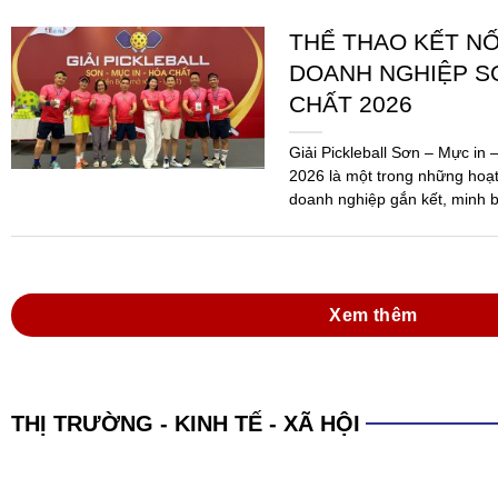
Xem thêm
THỊ TRƯỜNG - KINH TẾ - XÃ HỘI
XÁC LẬP KỶ LỤC 
PHẨM SƠN ĐA N
SẢN XUẤT
(SGTT) – Công ty TNHH Sơn H
An, Bình Dương, đã được Tổ 
danh sáng 15-6, với kỷ lục: “