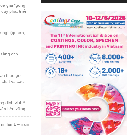
a chất và các
uyên bền vững
n thứ 23, năm
 ngành sơn &