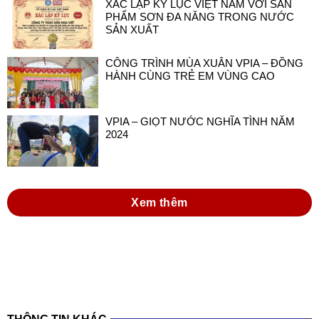
XÁC LẬP KỶ LỤC VIỆT NAM VỚI SẢN
PHẨM SƠN ĐA NĂNG TRONG NƯỚC
SẢN XUẤT
CÔNG TRÌNH MÙA XUÂN VPIA – ĐỒNG
HÀNH CÙNG TRẺ EM VÙNG CAO
VPIA – GIỌT NƯỚC NGHĨA TÌNH NĂM
2024
Xem thêm