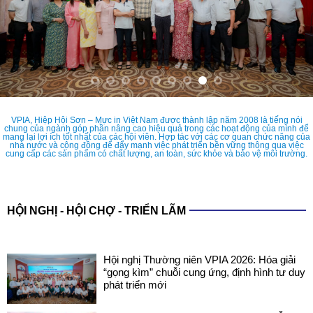
VPIA, Hiệp Hội Sơn – Mực in Việt Nam được thành lập năm 2008 là tiếng nói
chung của ngành góp phần nâng cao hiệu quả trong các hoạt động của mình để
mang lại lợi ích tốt nhất của các hội viên. Hợp tác với các cơ quan chức năng của
nhà nước và cộng đồng để đẩy mạnh việc phát triển bền vững thông qua việc
cung cấp các sản phẩm có chất lượng, an toàn, sức khỏe và bảo vệ môi trường.
HỘI NGHỊ - HỘI CHỢ - TRIỂN LÃM
Hội nghị Thường niên VPIA 2026: Hóa giải
“gọng kìm” chuỗi cung ứng, định hình tư duy
phát triển mới