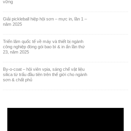
vững
giải pickleball hiệp hội sơn – mực in, lần 1 –
năm 2025
triển lãm quốc tế về máy và thiết bị ngành
công nghiệp đóng gói bao bì & in ấn lần thứ
23, năm 2025
by-o-coat – hội viên vpia, sáng chế vật liệu
silica từ trấu đầu tiên trên thế giới cho ngành
sơn & chất phủ
Trình
chơi
Video