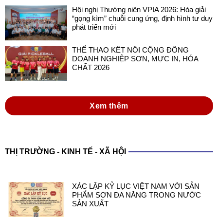
Hội nghị Thường niên VPIA 2026: Hóa giải
“gọng kìm” chuỗi cung ứng, định hình tư duy
phát triển mới
THỂ THAO KẾT NỐI CỘNG ĐỒNG
DOANH NGHIỆP SƠN, MỰC IN, HÓA
CHẤT 2026
Xem thêm
THỊ TRƯỜNG - KINH TẾ - XÃ HỘI
XÁC LẬP KỶ LỤC VIỆT NAM VỚI SẢN
PHẨM SƠN ĐA NĂNG TRONG NƯỚC
SẢN XUẤT