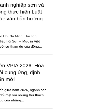
iên VPIA 2026: Hóa
ỗi cung ứng, định
iển mới
đến giữa năm 2026, ngành sản
đối mặt với những thử thách
lực của những...
ỐI CỘNG ĐỒNG
N, MỰC IN, HÓA
 – Hóa chất miền Bắc mở rộng
t động thúc đẩy cộng đồng
ạch, hợp tác hiệu quả.