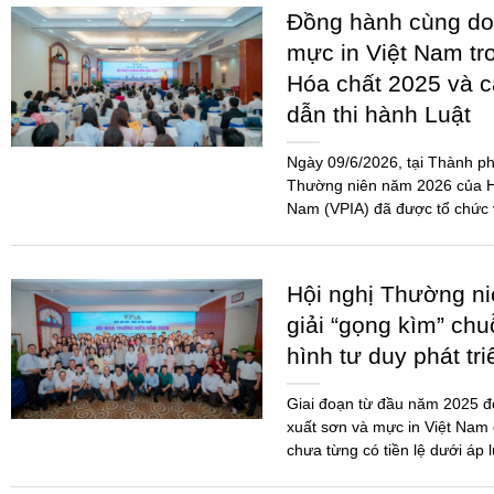
Hội nghị Thường n
giải “gọng kìm” chu
hình tư duy phát tr
Giai đoạn từ đầu năm 2025 
xuất sơn và mực in Việt Nam 
chưa từng có tiền lệ dưới áp 
THỂ THAO KẾT N
DOANH NGHIỆP SƠ
CHẤT 2026
Giải Pickleball Sơn – Mực in
2026 là một trong những hoạ
doanh nghiệp gắn kết, minh b
Ngành...