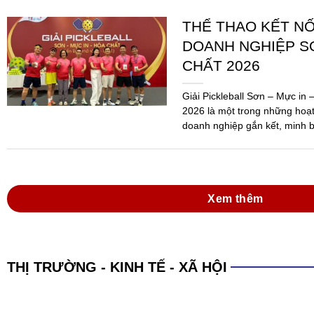
Xem thêm
THỊ TRƯỜNG - KINH TẾ - XÃ HỘI
XÁC LẬP KỶ LỤC 
PHẨM SƠN ĐA N
SẢN XUẤT
(SGTT) – Công ty TNHH Sơn H
An, Bình Dương, đã được Tổ 
danh sáng 15-6, với kỷ lục: “