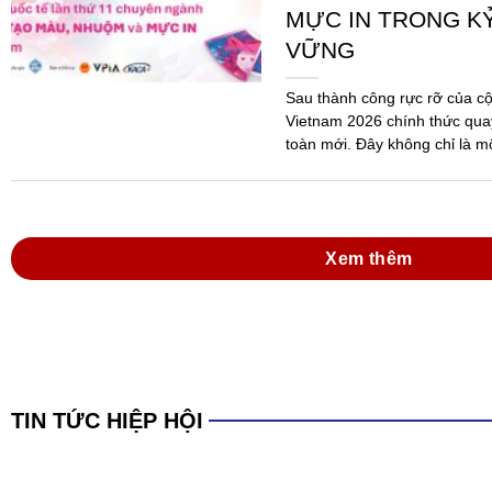
Xem thêm
TIN TỨC HIỆP HỘI
Đồng hành cùng do
mực in Việt Nam tr
Hóa chất 2025 và 
dẫn thi hành Luật
Ngày 09/6/2026, tại Thành ph
Thường niên năm 2026 của Hi
Nam (VPIA) đã được tổ chức 
đảo...