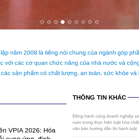
 các sản phẩm có chất lượng, an toàn, sức khỏe và 
THÔNG TIN KHÁC
đồng hành cùng doanh nghiệp sơn và mực in việt
nam trong thực hiện luật hóa chấ
văn bản hướng dẫn thi hành luật
iên VPIA 2026: Hóa
ỗi cung ứng, định
hội nghị thường niên vpia 2026: hóa giải “gọng
iển mới
kìm” chuỗi cung ứng, định hình tư
mới
đến giữa năm 2026, ngành sản
đối mặt với những thử thách
thể thao kết nối cộng đồng doanh nghiệp sơn,
lực của những...
mực in, hóa chất 2026
coatings expo vietnam 2026: sẵn sàng cho
IETNAM 2026: SẴN
những điểm chạm công nghệ mới