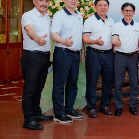
VPIA, Hiệp Hội Sơn – Mực in Việt Nam được thành 
để mang lại lợi ích tốt nhất của các hội viên. Hợ