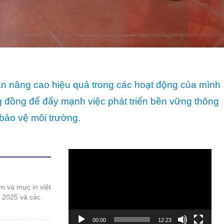
bảo vệ môi trường.
Trình
chơi
Video
t 2025 và các
00:00
12:23
 duy phát triển