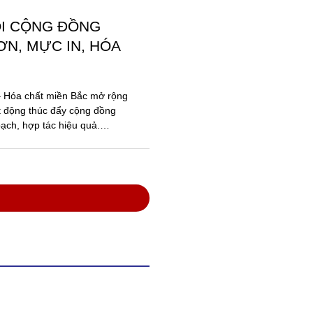
VIỆT NAM VỚI SẢN
ĂNG TRONG NƯỚC
oa Việt, có trụ sở tại Thuận
chức Kỷ lục Việt Nam vinh
Dòng sơn xây dựng...