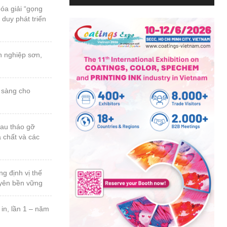
a chất và các
uyên bền vững
n thứ 23, năm
 ngành sơn &