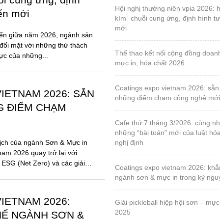
G ĐIỂM CHẠM
cafe thứ 7 tháng 3/2026: cùng nhau tháo gỡ
những “bài toán” mới của luật hó
ịch của ngành Sơn & Mực in
nghị định
nam 2026 quay trở lại với
 ESG (Net Zero) và các giải
coatings expo vietnam 2026: khẳng định vị thế
ngành sơn & mực in trong kỷ ng
IETNAM 2026:
giải pickleball hiệp hội sơn – mực in, lần 1 – năm
2025
HẾ NGÀNH SƠN &
Ỷ NGUYÊN BỀN
triển lãm quốc tế về máy và thiết bị ngành công
nghiệp đóng gói bao bì & in ấn lầ
2025
ột mốc 10 năm, Coatings Expo
 trở lại với diện mạo hoàn
by-o-coat – hội viên vpia, sáng chế vật liệu silica
ột triển lãm chuyên ngành,
từ trấu đầu tiên trên thế giới cho
chất phủ