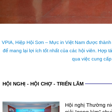
qua việc cung cấp
HỘI NGHỊ - HỘI CHỢ - TRIỂN LÃM
Hội nghị Thường n
giải “gọng kìm” chu
hình tư duy phát tr
Giai đoạn từ đầu năm 2025 
xuất sơn và mực in Việt Nam 
chưa từng có tiền lệ dưới áp 
COATINGS EXPO V