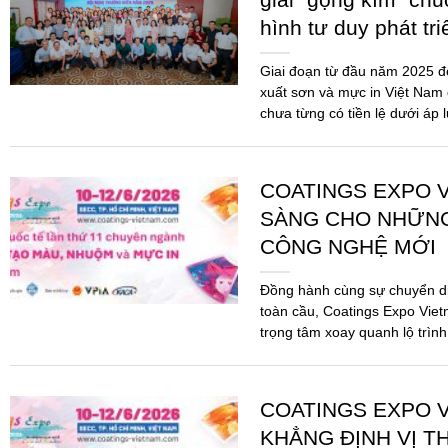
SÀNG CHO NHỮN
CÔNG NGHỆ MỚI
Đồng hành cùng sự chuyển d
toàn cầu, Coatings Expo Viet
trọng tâm xoay quanh lộ trình
pháp...
COATINGS EXPO V
KHẲNG ĐỊNH VỊ T
MỰC IN TRONG K
VỮNG
Sau thành công rực rỡ của c
Vietnam 2026 chính thức quay
toàn mới. Đây không chỉ là m
mà...