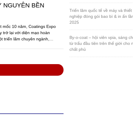
anh nghiệp sơn và
ong thực hiện Luật
các văn bản hướng
ố Hồ Chí Minh, Hội nghị
ệp hội Sơn – Mực in Việt
với sự tham dự của đông