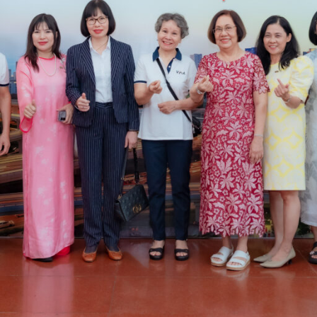
lập năm 2008 là tiếng nói chung của ngành góp ph
p tác với các cơ quan chức năng của nhà nước và cộ