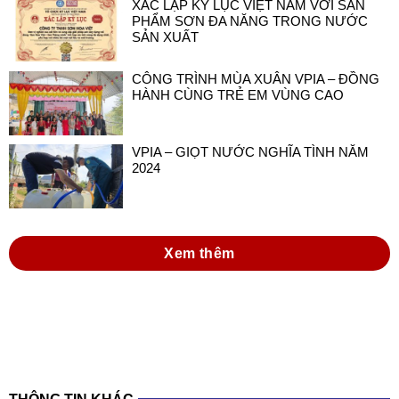
XÁC LẬP KỶ LỤC VIỆT NAM VỚI SẢN
PHẨM SƠN ĐA NĂNG TRONG NƯỚC
SẢN XUẤT
CÔNG TRÌNH MÙA XUÂN VPIA – ĐỒNG
HÀNH CÙNG TRẺ EM VÙNG CAO
VPIA – GIỌT NƯỚC NGHĨA TÌNH NĂM
2024
Xem thêm