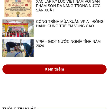
XÁC LẬP KỶ LỤC VIỆT NAM VỚI SẢN
PHẨM SƠN ĐA NĂNG TRONG NƯỚC
SẢN XUẤT
CÔNG TRÌNH MÙA XUÂN VPIA – ĐỒNG
HÀNH CÙNG TRẺ EM VÙNG CAO
VPIA – GIỌT NƯỚC NGHĨA TÌNH NĂM
2024
Xem thêm