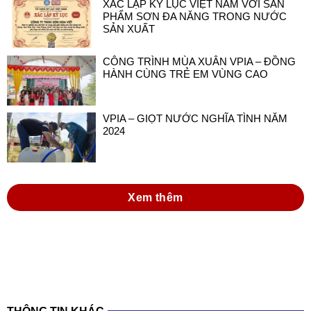
XÁC LẬP KỶ LỤC VIỆT NAM VỚI SẢN
PHẨM SƠN ĐA NĂNG TRONG NƯỚC
SẢN XUẤT
CÔNG TRÌNH MÙA XUÂN VPIA – ĐỒNG
HÀNH CÙNG TRẺ EM VÙNG CAO
VPIA – GIỌT NƯỚC NGHĨA TÌNH NĂM
2024
Xem thêm