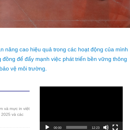
bảo vệ môi trường.
Trình
chơi
Video
t 2025 và các
00:00
12:23
 duy phát triển