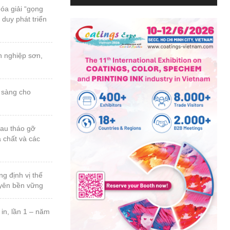
a chất và các
uyên bền vững
n thứ 23, năm
 ngành sơn &