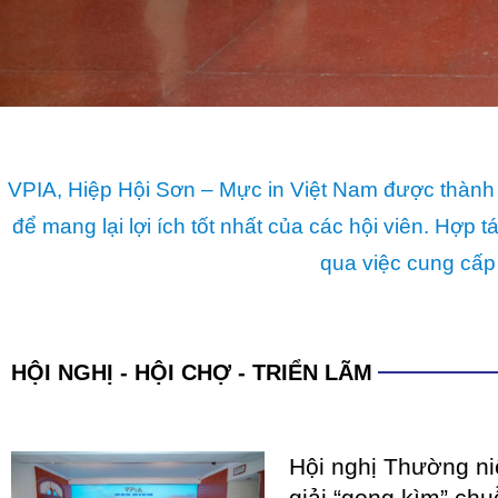
qua việc cung cấp
HỘI NGHỊ - HỘI CHỢ - TRIỂN LÃM
Hội nghị Thường n
giải “gọng kìm” chu
hình tư duy phát tr
Giai đoạn từ đầu năm 2025 
xuất sơn và mực in Việt Nam 
chưa từng có tiền lệ dưới áp 
COATINGS EXPO V