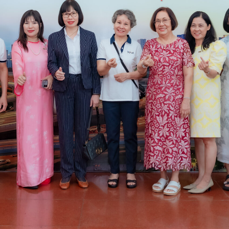
lập năm 2008 là tiếng nói chung của ngành góp ph
p tác với các cơ quan chức năng của nhà nước và cộ