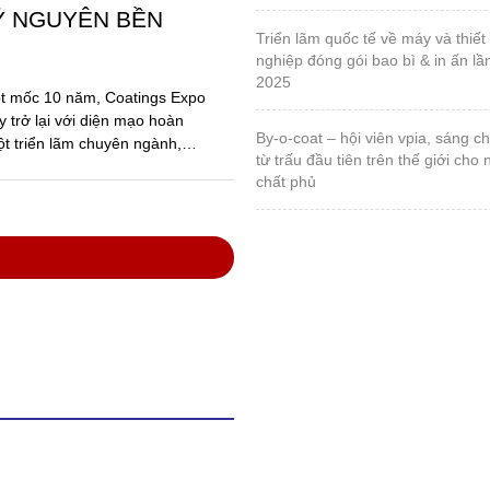
anh nghiệp sơn và
ong thực hiện Luật
các văn bản hướng
ố Hồ Chí Minh, Hội nghị
ệp hội Sơn – Mực in Việt
với sự tham dự của đông