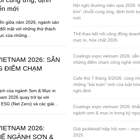
G ĐIỂM CHẠM
cafe thứ 7 tháng 3/2026: cùng nhau tháo gỡ
những “bài toán” mới của luật hó
ịch của ngành Sơn & Mực in
nghị định
nam 2026 quay trở lại với
 ESG (Net Zero) và các giải
coatings expo vietnam 2026: khẳng định vị thế
ngành sơn & mực in trong kỷ ng
IETNAM 2026:
giải pickleball hiệp hội sơn – mực in, lần 1 – năm
2025
HẾ NGÀNH SƠN &
Ỷ NGUYÊN BỀN
triển lãm quốc tế về máy và thiết bị ngành công
nghiệp đóng gói bao bì & in ấn lầ
2025
ột mốc 10 năm, Coatings Expo
 trở lại với diện mạo hoàn
by-o-coat – hội viên vpia, sáng chế vật liệu silica
ột triển lãm chuyên ngành,
từ trấu đầu tiên trên thế giới cho
chất phủ