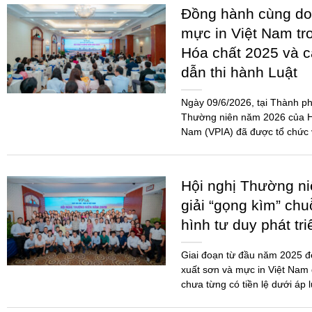
Hội nghị Thường n
giải “gọng kìm” chu
hình tư duy phát tr
Giai đoạn từ đầu năm 2025 
xuất sơn và mực in Việt Nam 
chưa từng có tiền lệ dưới áp 
THỂ THAO KẾT N
DOANH NGHIỆP SƠ
CHẤT 2026
Giải Pickleball Sơn – Mực in
2026 là một trong những hoạ
doanh nghiệp gắn kết, minh b
Ngành...