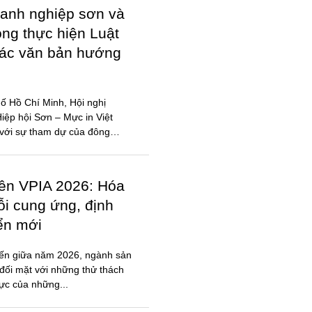
iên VPIA 2026: Hóa
ỗi cung ứng, định
iển mới
đến giữa năm 2026, ngành sản
đối mặt với những thử thách
lực của những...
ỐI CỘNG ĐỒNG
N, MỰC IN, HÓA
 – Hóa chất miền Bắc mở rộng
t động thúc đẩy cộng đồng
ạch, hợp tác hiệu quả.