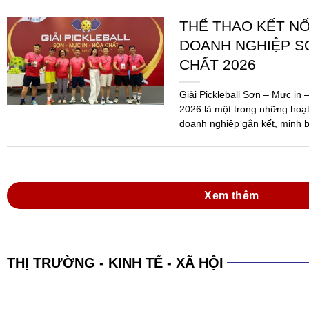
Xem thêm
THỊ TRƯỜNG - KINH TẾ - XÃ HỘI
XÁC LẬP KỶ LỤC 
PHẨM SƠN ĐA N
SẢN XUẤT
(SGTT) – Công ty TNHH Sơn H
An, Bình Dương, đã được Tổ 
danh sáng 15-6, với kỷ lục: “