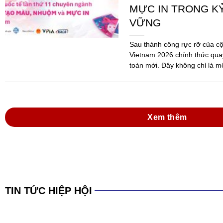
Xem thêm
TIN TỨC HIỆP HỘI
Đồng hành cùng do
mực in Việt Nam tr
Hóa chất 2025 và 
dẫn thi hành Luật
Ngày 09/6/2026, tại Thành ph
Thường niên năm 2026 của Hi
Nam (VPIA) đã được tổ chức 
đảo...