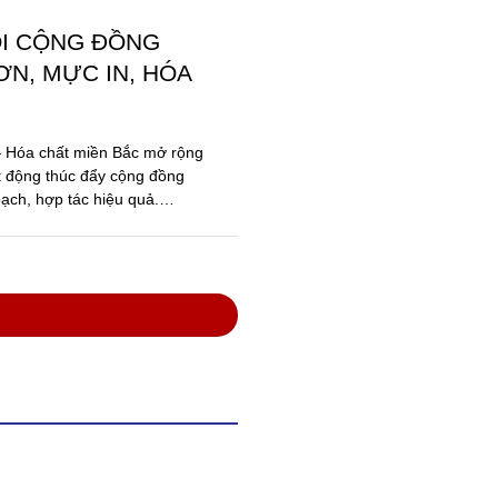
VIỆT NAM VỚI SẢN
ĂNG TRONG NƯỚC
oa Việt, có trụ sở tại Thuận
chức Kỷ lục Việt Nam vinh
Dòng sơn xây dựng...