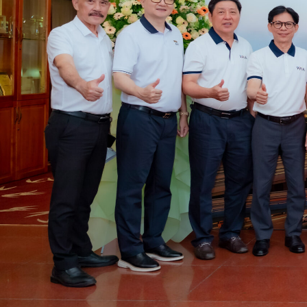
VPIA, Hiệp Hội Sơn – Mực in Việt Nam được thành 
để mang lại lợi ích tốt nhất của các hội viên. Hợ