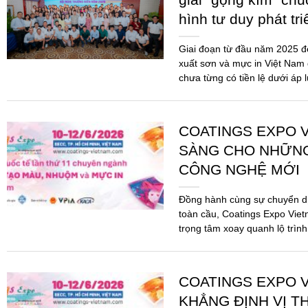
SÀNG CHO NHỮN
CÔNG NGHỆ MỚI
Đồng hành cùng sự chuyển d
toàn cầu, Coatings Expo Viet
trọng tâm xoay quanh lộ trình
pháp...
COATINGS EXPO V
KHẲNG ĐỊNH VỊ T
MỰC IN TRONG K
VỮNG
Sau thành công rực rỡ của c
Vietnam 2026 chính thức quay
toàn mới. Đây không chỉ là m
mà...