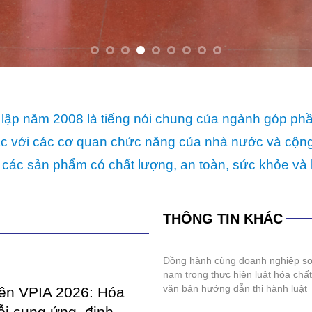
 các sản phẩm có chất lượng, an toàn, sức khỏe và 
THÔNG TIN KHÁC
đồng hành cùng doanh nghiệp sơn và mực in việt
nam trong thực hiện luật hóa chấ
văn bản hướng dẫn thi hành luật
iên VPIA 2026: Hóa
ỗi cung ứng, định
hội nghị thường niên vpia 2026: hóa giải “gọng
iển mới
kìm” chuỗi cung ứng, định hình tư
mới
đến giữa năm 2026, ngành sản
đối mặt với những thử thách
thể thao kết nối cộng đồng doanh nghiệp sơn,
lực của những...
mực in, hóa chất 2026
coatings expo vietnam 2026: sẵn sàng cho
IETNAM 2026: SẴN
những điểm chạm công nghệ mới