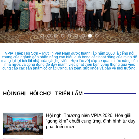
VPIA, Hiệp Hội Sơn – Mực in Việt Nam được thành lập năm 2008 là tiếng nói
chung của ngành góp phần nâng cao hiệu quả trong các hoạt động của mình để
mang lại lợi ích tốt nhất của các hội viên. Hợp tác với các cơ quan chức năng của
nhà nước và cộng đồng để đẩy mạnh việc phát triển bền vững thông qua việc
cung cấp các sản phẩm có chất lượng, an toàn, sức khỏe và bảo vệ môi trường.
HỘI NGHỊ - HỘI CHỢ - TRIỂN LÃM
Hội nghị Thường niên VPIA 2026: Hóa giải
“gọng kìm” chuỗi cung ứng, định hình tư duy
phát triển mới