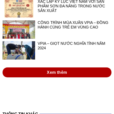
XÁC LẬP KỶ LỤC VIỆT NAM VỚI SẢN
PHẨM SƠN ĐA NĂNG TRONG NƯỚC
SẢN XUẤT
CÔNG TRÌNH MÙA XUÂN VPIA – ĐỒNG
HÀNH CÙNG TRẺ EM VÙNG CAO
VPIA – GIỌT NƯỚC NGHĨA TÌNH NĂM
2024
Xem thêm