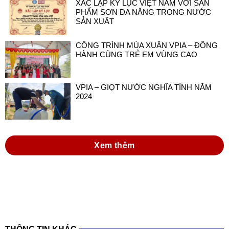
XÁC LẬP KỶ LỤC VIỆT NAM VỚI SẢN
PHẨM SƠN ĐA NĂNG TRONG NƯỚC
SẢN XUẤT
CÔNG TRÌNH MÙA XUÂN VPIA – ĐỒNG
HÀNH CÙNG TRẺ EM VÙNG CAO
VPIA – GIỌT NƯỚC NGHĨA TÌNH NĂM
2024
Xem thêm