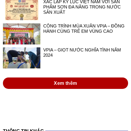
XÁC LẬP KỶ LỤC VIỆT NAM VỚI SẢN
PHẨM SƠN ĐA NĂNG TRONG NƯỚC
SẢN XUẤT
CÔNG TRÌNH MÙA XUÂN VPIA – ĐỒNG
HÀNH CÙNG TRẺ EM VÙNG CAO
VPIA – GIỌT NƯỚC NGHĨA TÌNH NĂM
2024
Xem thêm