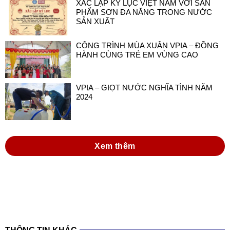
XÁC LẬP KỶ LỤC VIỆT NAM VỚI SẢN
PHẨM SƠN ĐA NĂNG TRONG NƯỚC
SẢN XUẤT
CÔNG TRÌNH MÙA XUÂN VPIA – ĐỒNG
HÀNH CÙNG TRẺ EM VÙNG CAO
VPIA – GIỌT NƯỚC NGHĨA TÌNH NĂM
2024
Xem thêm