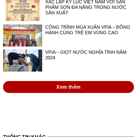
XÁC LẬP KỶ LỤC VIỆT NAM VỚI SẢN
PHẨM SƠN ĐA NĂNG TRONG NƯỚC
SẢN XUẤT
CÔNG TRÌNH MÙA XUÂN VPIA – ĐỒNG
HÀNH CÙNG TRẺ EM VÙNG CAO
VPIA – GIỌT NƯỚC NGHĨA TÌNH NĂM
2024
Xem thêm