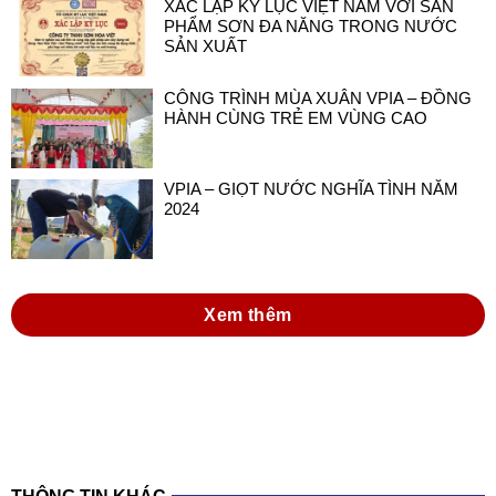
XÁC LẬP KỶ LỤC VIỆT NAM VỚI SẢN
PHẨM SƠN ĐA NĂNG TRONG NƯỚC
SẢN XUẤT
CÔNG TRÌNH MÙA XUÂN VPIA – ĐỒNG
HÀNH CÙNG TRẺ EM VÙNG CAO
VPIA – GIỌT NƯỚC NGHĨA TÌNH NĂM
2024
Xem thêm