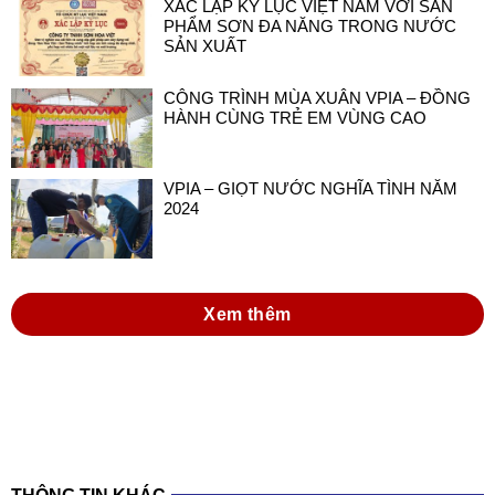
XÁC LẬP KỶ LỤC VIỆT NAM VỚI SẢN
PHẨM SƠN ĐA NĂNG TRONG NƯỚC
SẢN XUẤT
CÔNG TRÌNH MÙA XUÂN VPIA – ĐỒNG
HÀNH CÙNG TRẺ EM VÙNG CAO
VPIA – GIỌT NƯỚC NGHĨA TÌNH NĂM
2024
Xem thêm