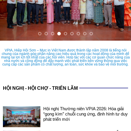
VPIA, Hiệp Hội Sơn – Mực in Việt Nam được thành lập năm 2008 là tiếng nói
chung của ngành góp phần nâng cao hiệu quả trong các hoạt động của mình để
mang lại lợi ích tốt nhất của các hội viên. Hợp tác với các cơ quan chức năng của
nhà nước và cộng đồng để đẩy mạnh việc phát triển bền vững thông qua việc
cung cấp các sản phẩm có chất lượng, an toàn, sức khỏe và bảo vệ môi trường.
HỘI NGHỊ - HỘI CHỢ - TRIỂN LÃM
Hội nghị Thường niên VPIA 2026: Hóa giải
“gọng kìm” chuỗi cung ứng, định hình tư duy
phát triển mới