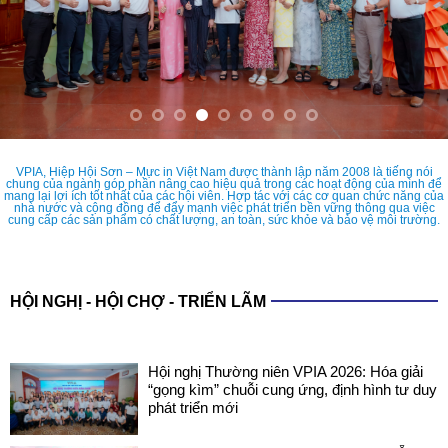
VPIA, Hiệp Hội Sơn – Mực in Việt Nam được thành lập năm 2008 là tiếng nói
chung của ngành góp phần nâng cao hiệu quả trong các hoạt động của mình để
mang lại lợi ích tốt nhất của các hội viên. Hợp tác với các cơ quan chức năng của
nhà nước và cộng đồng để đẩy mạnh việc phát triển bền vững thông qua việc
cung cấp các sản phẩm có chất lượng, an toàn, sức khỏe và bảo vệ môi trường.
HỘI NGHỊ - HỘI CHỢ - TRIỂN LÃM
Hội nghị Thường niên VPIA 2026: Hóa giải
“gọng kìm” chuỗi cung ứng, định hình tư duy
phát triển mới