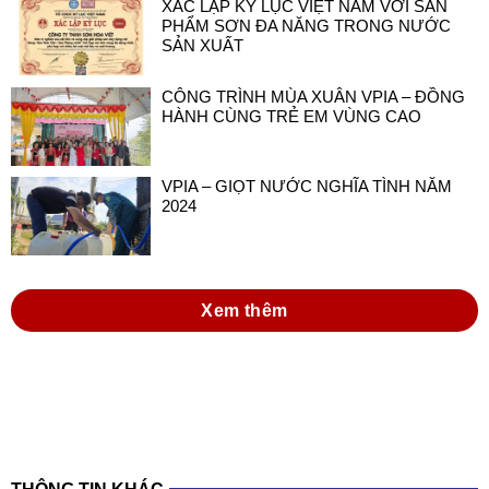
XÁC LẬP KỶ LỤC VIỆT NAM VỚI SẢN
PHẨM SƠN ĐA NĂNG TRONG NƯỚC
SẢN XUẤT
CÔNG TRÌNH MÙA XUÂN VPIA – ĐỒNG
HÀNH CÙNG TRẺ EM VÙNG CAO
VPIA – GIỌT NƯỚC NGHĨA TÌNH NĂM
2024
Xem thêm