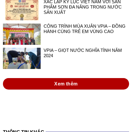
XÁC LẬP KỶ LỤC VIỆT NAM VỚI SẢN
PHẨM SƠN ĐA NĂNG TRONG NƯỚC
SẢN XUẤT
CÔNG TRÌNH MÙA XUÂN VPIA – ĐỒNG
HÀNH CÙNG TRẺ EM VÙNG CAO
VPIA – GIỌT NƯỚC NGHĨA TÌNH NĂM
2024
Xem thêm