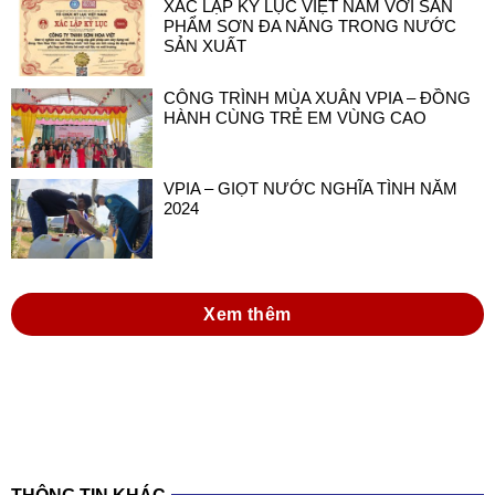
XÁC LẬP KỶ LỤC VIỆT NAM VỚI SẢN
PHẨM SƠN ĐA NĂNG TRONG NƯỚC
SẢN XUẤT
CÔNG TRÌNH MÙA XUÂN VPIA – ĐỒNG
HÀNH CÙNG TRẺ EM VÙNG CAO
VPIA – GIỌT NƯỚC NGHĨA TÌNH NĂM
2024
Xem thêm