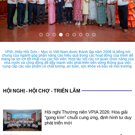
VPIA, Hiệp Hội Sơn – Mực in Việt Nam được thành lập năm 2008 là tiếng nói
chung của ngành góp phần nâng cao hiệu quả trong các hoạt động của mình để
mang lại lợi ích tốt nhất của các hội viên. Hợp tác với các cơ quan chức năng của
nhà nước và cộng đồng để đẩy mạnh việc phát triển bền vững thông qua việc
cung cấp các sản phẩm có chất lượng, an toàn, sức khỏe và bảo vệ môi trường.
HỘI NGHỊ - HỘI CHỢ - TRIỂN LÃM
Hội nghị Thường niên VPIA 2026: Hóa giải
“gọng kìm” chuỗi cung ứng, định hình tư duy
phát triển mới