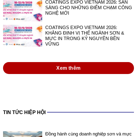
COATINGS EXPO VIETNAM 2026:
KHẲNG ĐỊNH VỊ THẾ NGÀNH SƠN &
MỰC IN TRONG KỶ NGUYÊN BỀN
VỮNG
Xem thêm
TIN TỨC HIỆP HỘI
Đồng hành cùng doanh nghiệp sơn và mực
in Việt Nam trong thực hiện Luật Hóa chất
2025 và các văn bản hướng dẫn thi hành
Luật