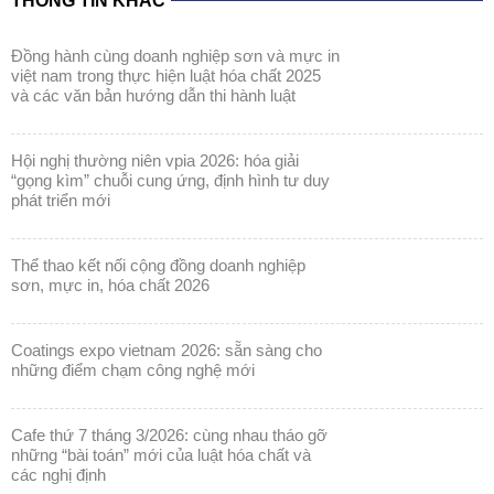
và các văn bản hướng dẫn thi hành luật
hội nghị thường niên vpia 2026: hóa giải
“gọng kìm” chuỗi cung ứng, định hình tư duy
phát triển mới
thể thao kết nối cộng đồng doanh nghiệp
sơn, mực in, hóa chất 2026
coatings expo vietnam 2026: sẵn sàng cho
những điểm chạm công nghệ mới
cafe thứ 7 tháng 3/2026: cùng nhau tháo gỡ
những “bài toán” mới của luật hóa chất và
các nghị định
coatings expo vietnam 2026: khẳng định vị
thế ngành sơn & mực in trong kỷ nguyên bền