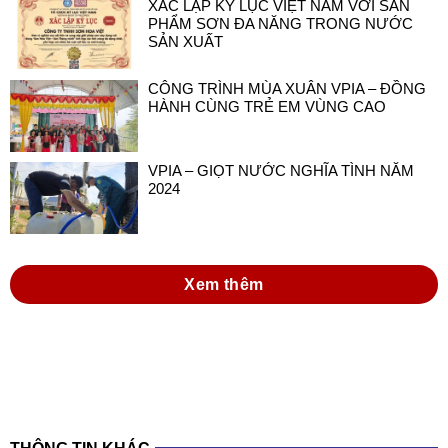
CÔNG TRÌNH MÙA XUÂN VPIA – ĐỒNG
HÀNH CÙNG TRẺ EM VÙNG CAO
VPIA – GIỌT NƯỚC NGHĨA TÌNH NĂM
2024
Xem thêm
THÔNG TIN KHÁC
đồng hành cùng doanh nghiệp sơn và mực in
việt nam trong thực hiện luật hóa chất 2025