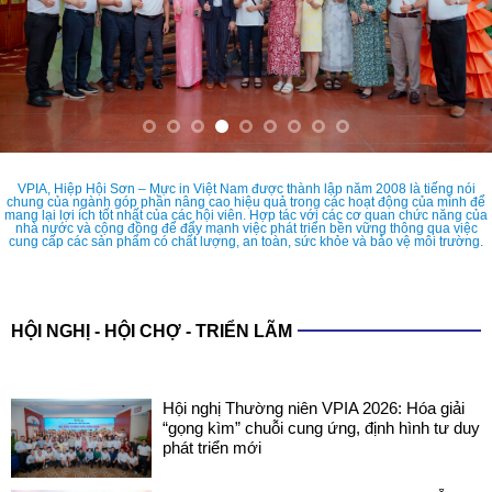
VPIA, Hiệp Hội Sơn – Mực in Việt Nam được thành lập năm 2008 là tiếng nói
chung của ngành góp phần nâng cao hiệu quả trong các hoạt động của mình để
mang lại lợi ích tốt nhất của các hội viên. Hợp tác với các cơ quan chức năng của
nhà nước và cộng đồng để đẩy mạnh việc phát triển bền vững thông qua việc
cung cấp các sản phẩm có chất lượng, an toàn, sức khỏe và bảo vệ môi trường.
HỘI NGHỊ - HỘI CHỢ - TRIỂN LÃM
Hội nghị Thường niên VPIA 2026: Hóa giải
“gọng kìm” chuỗi cung ứng, định hình tư duy
phát triển mới
COATINGS EXPO VIETNAM 2026: SẴN
SÀNG CHO NHỮNG ĐIỂM CHẠM CÔNG
NGHỆ MỚI