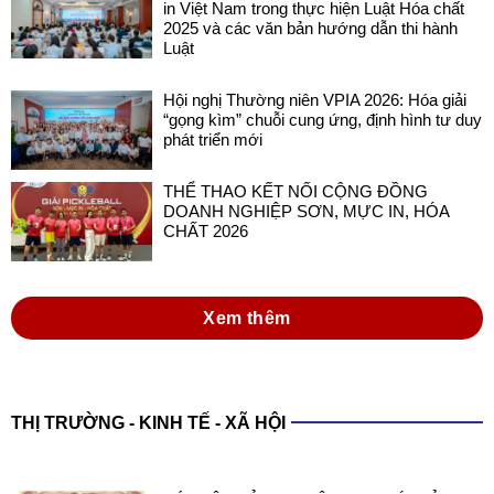
Hội nghị Thường niên VPIA 2026: Hóa giải
“gọng kìm” chuỗi cung ứng, định hình tư duy
phát triển mới
THỂ THAO KẾT NỐI CỘNG ĐỒNG
DOANH NGHIỆP SƠN, MỰC IN, HÓA
CHẤT 2026
Xem thêm
THỊ TRƯỜNG - KINH TẾ - XÃ HỘI
XÁC LẬP KỶ LỤC VIỆT NAM VỚI SẢN
PHẨM SƠN ĐA NĂNG TRONG NƯỚC
SẢN XUẤT