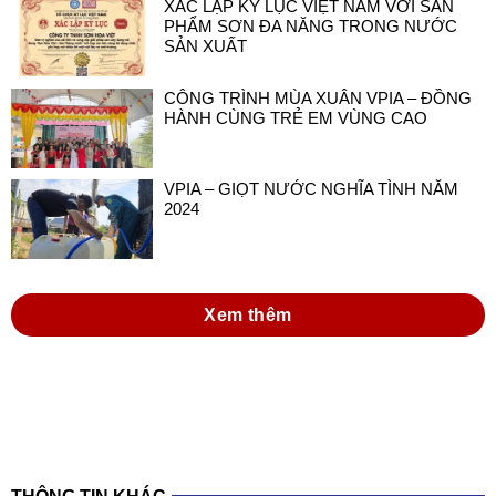
XÁC LẬP KỶ LỤC VIỆT NAM VỚI SẢN
PHẨM SƠN ĐA NĂNG TRONG NƯỚC
SẢN XUẤT
CÔNG TRÌNH MÙA XUÂN VPIA – ĐỒNG
HÀNH CÙNG TRẺ EM VÙNG CAO
VPIA – GIỌT NƯỚC NGHĨA TÌNH NĂM
2024
Xem thêm