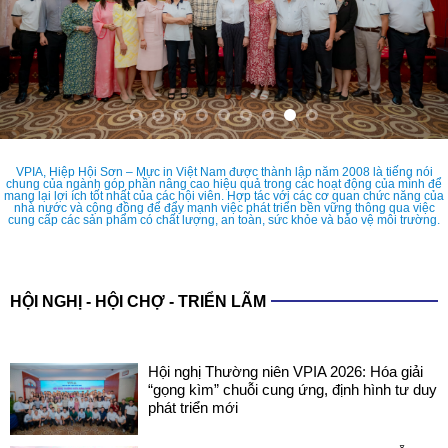
VPIA, Hiệp Hội Sơn – Mực in Việt Nam được thành lập năm 2008 là tiếng nói
chung của ngành góp phần nâng cao hiệu quả trong các hoạt động của mình để
mang lại lợi ích tốt nhất của các hội viên. Hợp tác với các cơ quan chức năng của
nhà nước và cộng đồng để đẩy mạnh việc phát triển bền vững thông qua việc
cung cấp các sản phẩm có chất lượng, an toàn, sức khỏe và bảo vệ môi trường.
HỘI NGHỊ - HỘI CHỢ - TRIỂN LÃM
Hội nghị Thường niên VPIA 2026: Hóa giải
“gọng kìm” chuỗi cung ứng, định hình tư duy
phát triển mới