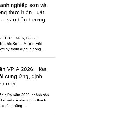
anh nghiệp sơn và
ong thực hiện Luật
các văn bản hướng
ố Hồ Chí Minh, Hội nghị
ệp hội Sơn – Mực in Việt
với sự tham dự của đông
iên VPIA 2026: Hóa
ỗi cung ứng, định
iển mới
đến giữa năm 2026, ngành sản
đối mặt với những thử thách
lực của những...