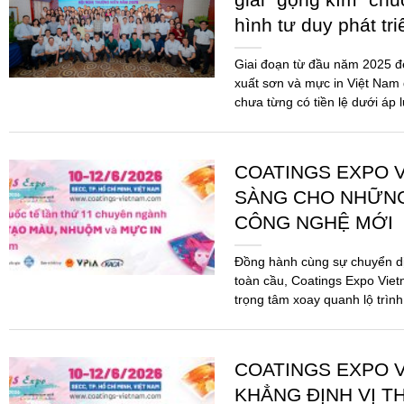
hình tư duy phát tr
Giai đoạn từ đầu năm 2025 
xuất sơn và mực in Việt Nam 
chưa từng có tiền lệ dưới áp 
COATINGS EXPO V
SÀNG CHO NHỮN
CÔNG NGHỆ MỚI
Đồng hành cùng sự chuyển d
toàn cầu, Coatings Expo Viet
trọng tâm xoay quanh lộ trình
pháp...
COATINGS EXPO V
KHẲNG ĐỊNH VỊ T