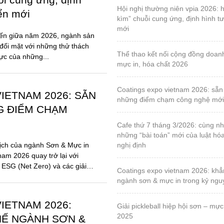
hội nghị thường niên vpia 2026: hóa giải “gọng
iển mới
kìm” chuỗi cung ứng, định hình tư
mới
đến giữa năm 2026, ngành sản
đối mặt với những thử thách
thể thao kết nối cộng đồng doanh nghiệp sơn,
lực của những...
mực in, hóa chất 2026
coatings expo vietnam 2026: sẵn sàng cho
IETNAM 2026: SẴN
những điểm chạm công nghệ mới
G ĐIỂM CHẠM
cafe thứ 7 tháng 3/2026: cùng nhau tháo gỡ
những “bài toán” mới của luật hó
ịch của ngành Sơn & Mực in
nghị định
nam 2026 quay trở lại với
 ESG (Net Zero) và các giải
coatings expo vietnam 2026: khẳng định vị thế
ngành sơn & mực in trong kỷ ng
IETNAM 2026:
giải pickleball hiệp hội sơn – mực in, lần 1 – năm
2025
HẾ NGÀNH SƠN &