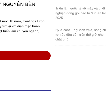
Ỷ NGUYÊN BỀN
triển lãm quốc tế về máy và thiết bị ngành công
nghiệp đóng gói bao bì & in ấn lầ
2025
ột mốc 10 năm, Coatings Expo
 trở lại với diện mạo hoàn
by-o-coat – hội viên vpia, sáng chế vật liệu silica
ột triển lãm chuyên ngành,
từ trấu đầu tiên trên thế giới cho
chất phủ