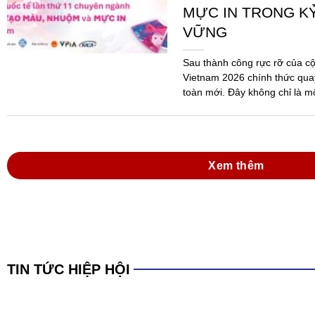
MỰC IN TRONG K
VỮNG
Sau thành công rực rỡ của c
Vietnam 2026 chính thức quay
toàn mới. Đây không chỉ là m
mà...
Xem thêm
TIN TỨC HIỆP HỘI