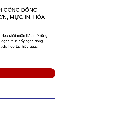
ỐI CỘNG ĐỒNG
N, MỰC IN, HÓA
 – Hóa chất miền Bắc mở rộng
t động thúc đẩy cộng đồng
ạch, hợp tác hiệu quả.