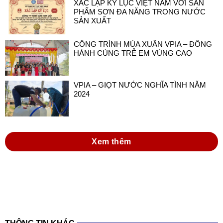
XÁC LẬP KỶ LỤC VIỆT NAM VỚI SẢN
PHẨM SƠN ĐA NĂNG TRONG NƯỚC
SẢN XUẤT
CÔNG TRÌNH MÙA XUÂN VPIA – ĐỒNG
HÀNH CÙNG TRẺ EM VÙNG CAO
VPIA – GIỌT NƯỚC NGHĨA TÌNH NĂM
2024
Xem thêm