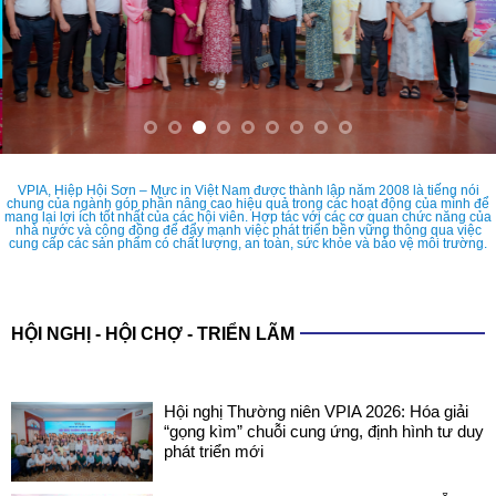
VPIA, Hiệp Hội Sơn – Mực in Việt Nam được thành lập năm 2008 là tiếng nói
chung của ngành góp phần nâng cao hiệu quả trong các hoạt động của mình để
mang lại lợi ích tốt nhất của các hội viên. Hợp tác với các cơ quan chức năng của
nhà nước và cộng đồng để đẩy mạnh việc phát triển bền vững thông qua việc
cung cấp các sản phẩm có chất lượng, an toàn, sức khỏe và bảo vệ môi trường.
HỘI NGHỊ - HỘI CHỢ - TRIỂN LÃM
Hội nghị Thường niên VPIA 2026: Hóa giải
“gọng kìm” chuỗi cung ứng, định hình tư duy
phát triển mới