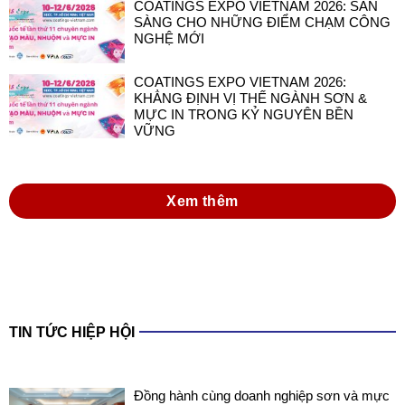
COATINGS EXPO VIETNAM 2026:
KHẲNG ĐỊNH VỊ THẾ NGÀNH SƠN &
MỰC IN TRONG KỶ NGUYÊN BỀN
VỮNG
Xem thêm
TIN TỨC HIỆP HỘI
Đồng hành cùng doanh nghiệp sơn và mực
in Việt Nam trong thực hiện Luật Hóa chất
2025 và các văn bản hướng dẫn thi hành
Luật