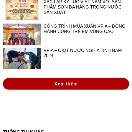
CÔNG TRÌNH MÙA XUÂN VPIA – ĐỒNG
HÀNH CÙNG TRẺ EM VÙNG CAO
VPIA – GIỌT NƯỚC NGHĨA TÌNH NĂM
2024
Xem thêm
THÔNG TIN KHÁC
đồng hành cùng doanh nghiệp sơn và mực in
việt nam trong thực hiện luật hóa chất 2025