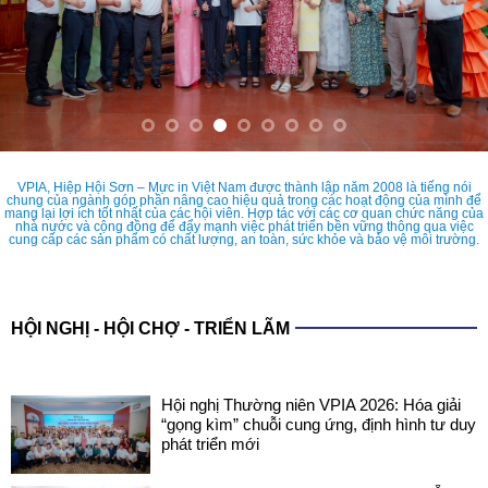
VPIA, Hiệp Hội Sơn – Mực in Việt Nam được thành lập năm 2008 là tiếng nói
chung của ngành góp phần nâng cao hiệu quả trong các hoạt động của mình để
mang lại lợi ích tốt nhất của các hội viên. Hợp tác với các cơ quan chức năng của
nhà nước và cộng đồng để đẩy mạnh việc phát triển bền vững thông qua việc
cung cấp các sản phẩm có chất lượng, an toàn, sức khỏe và bảo vệ môi trường.
HỘI NGHỊ - HỘI CHỢ - TRIỂN LÃM
Hội nghị Thường niên VPIA 2026: Hóa giải
“gọng kìm” chuỗi cung ứng, định hình tư duy
phát triển mới
COATINGS EXPO VIETNAM 2026: SẴN
SÀNG CHO NHỮNG ĐIỂM CHẠM CÔNG
NGHỆ MỚI