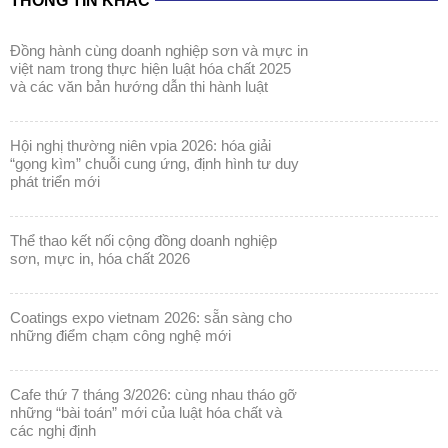
và các văn bản hướng dẫn thi hành luật
hội nghị thường niên vpia 2026: hóa giải
“gọng kìm” chuỗi cung ứng, định hình tư duy
phát triển mới
thể thao kết nối cộng đồng doanh nghiệp
sơn, mực in, hóa chất 2026
coatings expo vietnam 2026: sẵn sàng cho
những điểm chạm công nghệ mới
cafe thứ 7 tháng 3/2026: cùng nhau tháo gỡ
những “bài toán” mới của luật hóa chất và
các nghị định
coatings expo vietnam 2026: khẳng định vị
thế ngành sơn & mực in trong kỷ nguyên bền