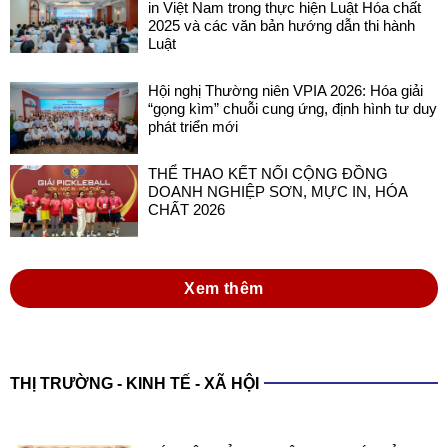
Hội nghị Thường niên VPIA 2026: Hóa giải
“gọng kìm” chuỗi cung ứng, định hình tư duy
phát triển mới
THỂ THAO KẾT NỐI CỘNG ĐỒNG
DOANH NGHIỆP SƠN, MỰC IN, HÓA
CHẤT 2026
Xem thêm
THỊ TRƯỜNG - KINH TẾ - XÃ HỘI
XÁC LẬP KỶ LỤC VIỆT NAM VỚI SẢN
PHẨM SƠN ĐA NĂNG TRONG NƯỚC
SẢN XUẤT