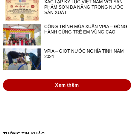
XÁC LẬP KỶ LỤC VIỆT NAM VỚI SẢN
PHẨM SƠN ĐA NĂNG TRONG NƯỚC
SẢN XUẤT
CÔNG TRÌNH MÙA XUÂN VPIA – ĐỒNG
HÀNH CÙNG TRẺ EM VÙNG CAO
VPIA – GIỌT NƯỚC NGHĨA TÌNH NĂM
2024
Xem thêm