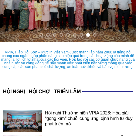
VPIA, Hiệp Hội Sơn – Mực in Việt Nam được thành lập năm 2008 là tiếng nói
chung của ngành góp phần nâng cao hiệu quả trong các hoạt động của mình để
mang lại lợi ích tốt nhất của các hội viên. Hợp tác với các cơ quan chức năng của
nhà nước và cộng đồng để đẩy mạnh việc phát triển bền vững thông qua việc
cung cấp các sản phẩm có chất lượng, an toàn, sức khỏe và bảo vệ môi trường.
HỘI NGHỊ - HỘI CHỢ - TRIỂN LÃM
Hội nghị Thường niên VPIA 2026: Hóa giải
“gọng kìm” chuỗi cung ứng, định hình tư duy
phát triển mới