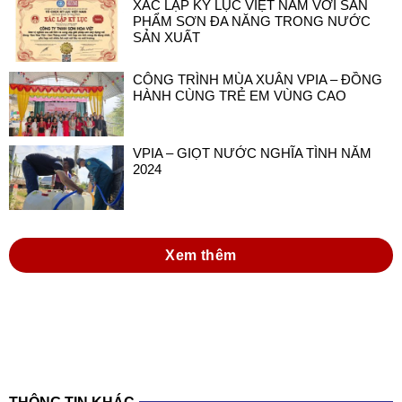
XÁC LẬP KỶ LỤC VIỆT NAM VỚI SẢN
PHẨM SƠN ĐA NĂNG TRONG NƯỚC
SẢN XUẤT
CÔNG TRÌNH MÙA XUÂN VPIA – ĐỒNG
HÀNH CÙNG TRẺ EM VÙNG CAO
VPIA – GIỌT NƯỚC NGHĨA TÌNH NĂM
2024
Xem thêm