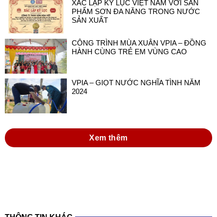
XÁC LẬP KỶ LỤC VIỆT NAM VỚI SẢN
PHẨM SƠN ĐA NĂNG TRONG NƯỚC
SẢN XUẤT
CÔNG TRÌNH MÙA XUÂN VPIA – ĐỒNG
HÀNH CÙNG TRẺ EM VÙNG CAO
VPIA – GIỌT NƯỚC NGHĨA TÌNH NĂM
2024
Xem thêm