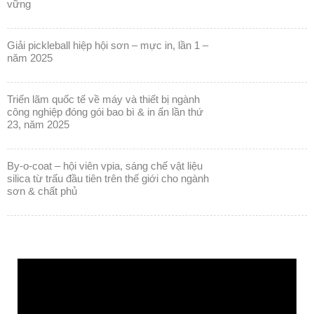
vững
giải pickleball hiệp hội sơn – mực in, lần 1 –
năm 2025
triển lãm quốc tế về máy và thiết bị ngành
công nghiệp đóng gói bao bì & in ấn lần thứ
23, năm 2025
by-o-coat – hội viên vpia, sáng chế vật liệu
silica từ trấu đầu tiên trên thế giới cho ngành
sơn & chất phủ
Trình
chơi
Video