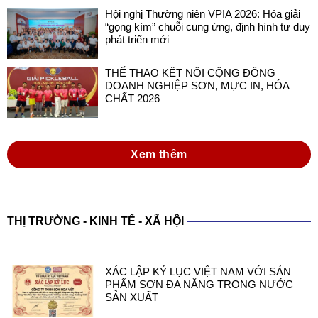
Hội nghị Thường niên VPIA 2026: Hóa giải
“gọng kìm” chuỗi cung ứng, định hình tư duy
phát triển mới
THỂ THAO KẾT NỐI CỘNG ĐỒNG
DOANH NGHIỆP SƠN, MỰC IN, HÓA
CHẤT 2026
Xem thêm
THỊ TRƯỜNG - KINH TẾ - XÃ HỘI
XÁC LẬP KỶ LỤC VIỆT NAM VỚI SẢN
PHẨM SƠN ĐA NĂNG TRONG NƯỚC
SẢN XUẤT