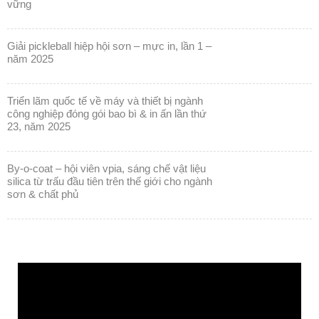
vững
giải pickleball hiệp hội sơn – mực in, lần 1 –
năm 2025
triển lãm quốc tế về máy và thiết bị ngành
công nghiệp đóng gói bao bì & in ấn lần thứ
23, năm 2025
by-o-coat – hội viên vpia, sáng chế vật liệu
silica từ trấu đầu tiên trên thế giới cho ngành
sơn & chất phủ
Trình
chơi
Video