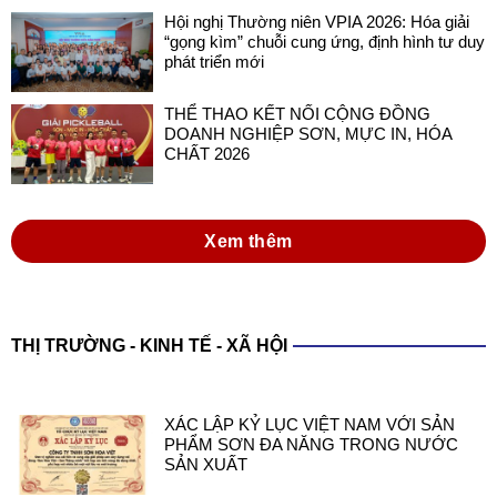
Hội nghị Thường niên VPIA 2026: Hóa giải
“gọng kìm” chuỗi cung ứng, định hình tư duy
phát triển mới
THỂ THAO KẾT NỐI CỘNG ĐỒNG
DOANH NGHIỆP SƠN, MỰC IN, HÓA
CHẤT 2026
Xem thêm
THỊ TRƯỜNG - KINH TẾ - XÃ HỘI
XÁC LẬP KỶ LỤC VIỆT NAM VỚI SẢN
PHẨM SƠN ĐA NĂNG TRONG NƯỚC
SẢN XUẤT