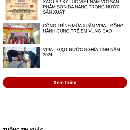
XÁC LẬP KỶ LỤC VIỆT NAM VỚI SẢN
PHẨM SƠN ĐA NĂNG TRONG NƯỚC
SẢN XUẤT
CÔNG TRÌNH MÙA XUÂN VPIA – ĐỒNG
HÀNH CÙNG TRẺ EM VÙNG CAO
VPIA – GIỌT NƯỚC NGHĨA TÌNH NĂM
2024
Xem thêm