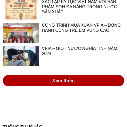
XÁC LẬP KỶ LỤC VIỆT NAM VỚI SẢN
PHẨM SƠN ĐA NĂNG TRONG NƯỚC
SẢN XUẤT
CÔNG TRÌNH MÙA XUÂN VPIA – ĐỒNG
HÀNH CÙNG TRẺ EM VÙNG CAO
VPIA – GIỌT NƯỚC NGHĨA TÌNH NĂM
2024
Xem thêm