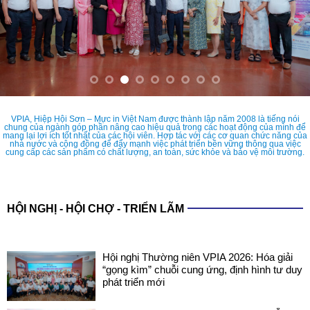
VPIA, Hiệp Hội Sơn – Mực in Việt Nam được thành lập năm 2008 là tiếng nói
chung của ngành góp phần nâng cao hiệu quả trong các hoạt động của mình để
mang lại lợi ích tốt nhất của các hội viên. Hợp tác với các cơ quan chức năng của
nhà nước và cộng đồng để đẩy mạnh việc phát triển bền vững thông qua việc
cung cấp các sản phẩm có chất lượng, an toàn, sức khỏe và bảo vệ môi trường.
HỘI NGHỊ - HỘI CHỢ - TRIỂN LÃM
Hội nghị Thường niên VPIA 2026: Hóa giải
“gọng kìm” chuỗi cung ứng, định hình tư duy
phát triển mới