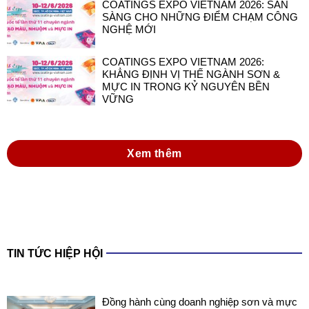
COATINGS EXPO VIETNAM 2026: SẴN
SÀNG CHO NHỮNG ĐIỂM CHẠM CÔNG
NGHỆ MỚI
COATINGS EXPO VIETNAM 2026:
KHẲNG ĐỊNH VỊ THẾ NGÀNH SƠN &
MỰC IN TRONG KỶ NGUYÊN BỀN
VỮNG
Xem thêm
TIN TỨC HIỆP HỘI
Đồng hành cùng doanh nghiệp sơn và mực