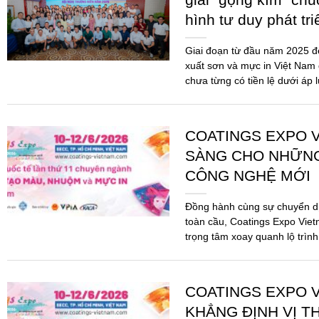
SÀNG CHO NHỮN
CÔNG NGHỆ MỚI
Đồng hành cùng sự chuyển d
toàn cầu, Coatings Expo Viet
trọng tâm xoay quanh lộ trình
pháp...
COATINGS EXPO V
KHẲNG ĐỊNH VỊ T
MỰC IN TRONG K
VỮNG
Sau thành công rực rỡ của c
Vietnam 2026 chính thức quay
toàn mới. Đây không chỉ là m
mà...