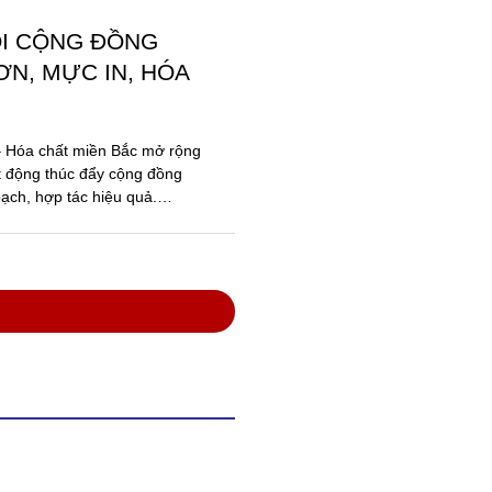
VIỆT NAM VỚI SẢN
ĂNG TRONG NƯỚC
oa Việt, có trụ sở tại Thuận
chức Kỷ lục Việt Nam vinh
Dòng sơn xây dựng...