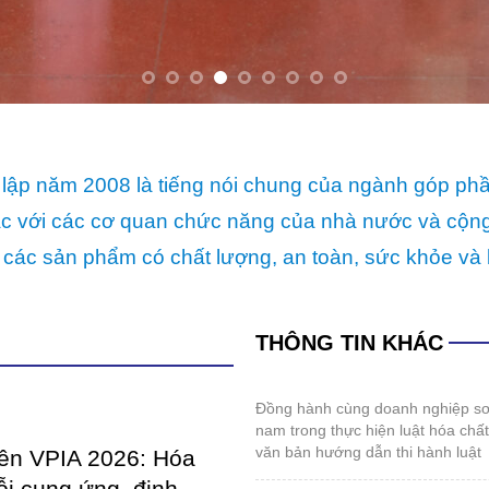
 các sản phẩm có chất lượng, an toàn, sức khỏe và 
THÔNG TIN KHÁC
đồng hành cùng doanh nghiệp sơn và mực in việt
nam trong thực hiện luật hóa chấ
văn bản hướng dẫn thi hành luật
iên VPIA 2026: Hóa
ỗi cung ứng, định
hội nghị thường niên vpia 2026: hóa giải “gọng
iển mới
kìm” chuỗi cung ứng, định hình tư
mới
đến giữa năm 2026, ngành sản
đối mặt với những thử thách
thể thao kết nối cộng đồng doanh nghiệp sơn,
lực của những...
mực in, hóa chất 2026
coatings expo vietnam 2026: sẵn sàng cho
IETNAM 2026: SẴN
những điểm chạm công nghệ mới