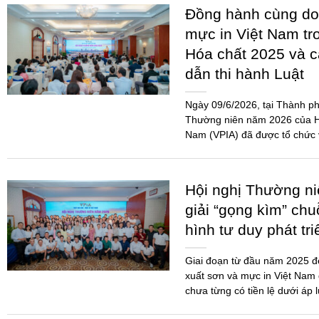
Hội nghị Thường n
giải “gọng kìm” chu
hình tư duy phát tr
Giai đoạn từ đầu năm 2025 
xuất sơn và mực in Việt Nam 
chưa từng có tiền lệ dưới áp 
THỂ THAO KẾT N
DOANH NGHIỆP SƠ
CHẤT 2026
Giải Pickleball Sơn – Mực in
2026 là một trong những hoạ
doanh nghiệp gắn kết, minh b
Ngành...