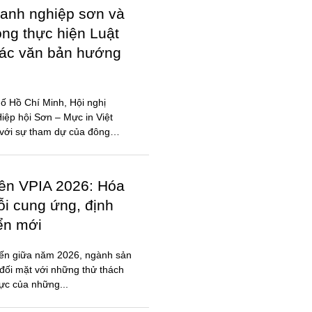
iên VPIA 2026: Hóa
ỗi cung ứng, định
iển mới
đến giữa năm 2026, ngành sản
đối mặt với những thử thách
lực của những...
ỐI CỘNG ĐỒNG
N, MỰC IN, HÓA
 – Hóa chất miền Bắc mở rộng
t động thúc đẩy cộng đồng
ạch, hợp tác hiệu quả.