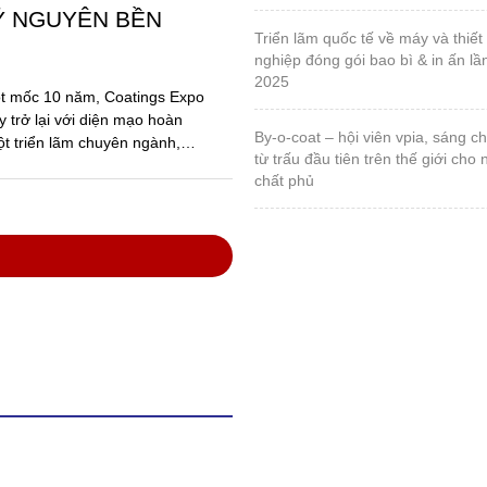
anh nghiệp sơn và
ong thực hiện Luật
các văn bản hướng
ố Hồ Chí Minh, Hội nghị
ệp hội Sơn – Mực in Việt
với sự tham dự của đông