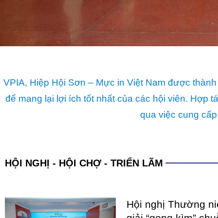
qua việc cung cấp
HỘI NGHỊ - HỘI CHỢ - TRIỂN LÃM
Hội nghị Thường n
giải “gọng kìm” chu
hình tư duy phát tr
Giai đoạn từ đầu năm 2025 
xuất sơn và mực in Việt Nam 
chưa từng có tiền lệ dưới áp 
COATINGS EXPO V