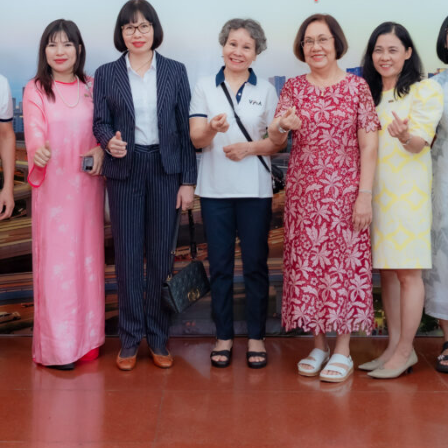
lập năm 2008 là tiếng nói chung của ngành góp ph
p tác với các cơ quan chức năng của nhà nước và cộ