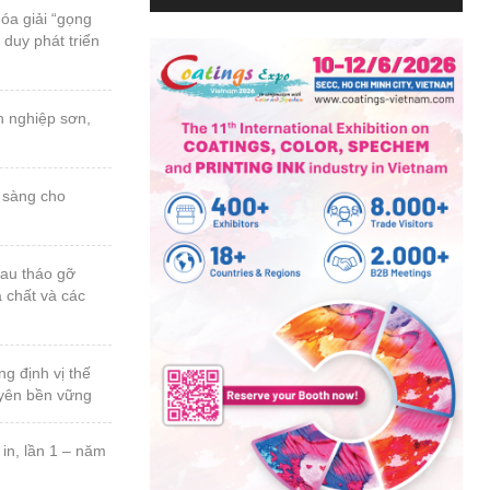
a chất và các
uyên bền vững
n thứ 23, năm
 ngành sơn &