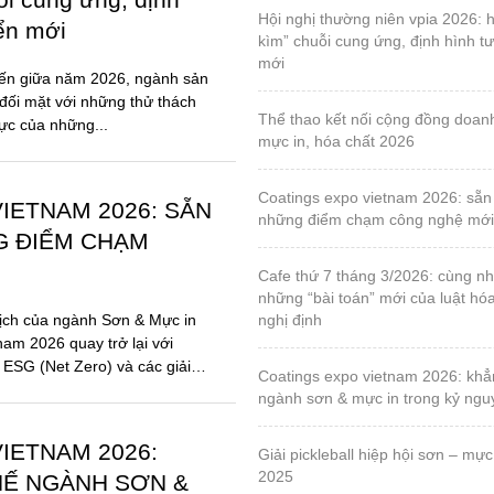
G ĐIỂM CHẠM
cafe thứ 7 tháng 3/2026: cùng nhau tháo gỡ
những “bài toán” mới của luật hó
ịch của ngành Sơn & Mực in
nghị định
nam 2026 quay trở lại với
 ESG (Net Zero) và các giải
coatings expo vietnam 2026: khẳng định vị thế
ngành sơn & mực in trong kỷ ng
IETNAM 2026:
giải pickleball hiệp hội sơn – mực in, lần 1 – năm
2025
HẾ NGÀNH SƠN &
Ỷ NGUYÊN BỀN
triển lãm quốc tế về máy và thiết bị ngành công
nghiệp đóng gói bao bì & in ấn lầ
2025
ột mốc 10 năm, Coatings Expo
 trở lại với diện mạo hoàn
by-o-coat – hội viên vpia, sáng chế vật liệu silica
ột triển lãm chuyên ngành,
từ trấu đầu tiên trên thế giới cho
chất phủ