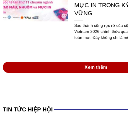
Xem thêm
TIN TỨC HIỆP HỘI
Đồng hành cùng do
mực in Việt Nam tr
Hóa chất 2025 và 
dẫn thi hành Luật
Ngày 09/6/2026, tại Thành ph
Thường niên năm 2026 của Hi
Nam (VPIA) đã được tổ chức 
đảo...