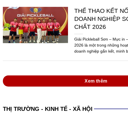
Xem thêm
THỊ TRƯỜNG - KINH TẾ - XÃ HỘI
XÁC LẬP KỶ LỤC 
PHẨM SƠN ĐA N
SẢN XUẤT
(SGTT) – Công ty TNHH Sơn H
An, Bình Dương, đã được Tổ 
danh sáng 15-6, với kỷ lục: “