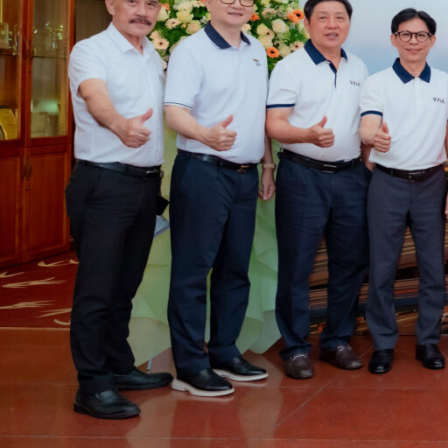
VPIA, Hiệp Hội Sơn – Mực in Việt Nam được thành 
để mang lại lợi ích tốt nhất của các hội viên. Hợ