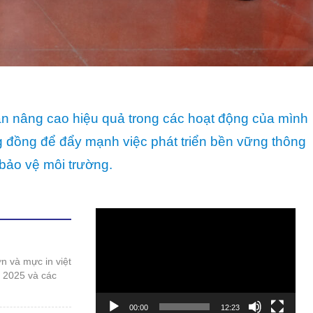
bảo vệ môi trường.
Trình
chơi
Video
t 2025 và các
00:00
12:23
 duy phát triển