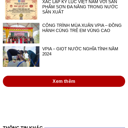
XÁC LẬP KỶ LỤC VIỆT NAM VỚI SẢN
PHẨM SƠN ĐA NĂNG TRONG NƯỚC
SẢN XUẤT
CÔNG TRÌNH MÙA XUÂN VPIA – ĐỒNG
HÀNH CÙNG TRẺ EM VÙNG CAO
VPIA – GIỌT NƯỚC NGHĨA TÌNH NĂM
2024
Xem thêm