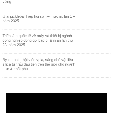
vững
giải pickleball hiệp hội sơn – mực in, lần 1 –
năm 2025
triển lãm quốc tế về máy và thiết bị ngành
công nghiệp đóng gói bao bì & in ấn lần thứ
23, năm 2025
by-o-coat – hội viên vpia, sáng chế vật liệu
silica từ trấu đầu tiên trên thế giới cho ngành
sơn & chất phủ
Trình
chơi
Video