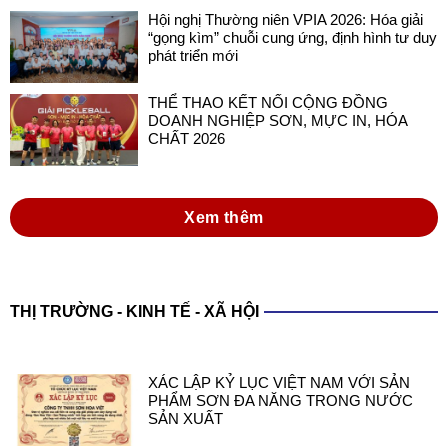
Hội nghị Thường niên VPIA 2026: Hóa giải
“gọng kìm” chuỗi cung ứng, định hình tư duy
phát triển mới
THỂ THAO KẾT NỐI CỘNG ĐỒNG
DOANH NGHIỆP SƠN, MỰC IN, HÓA
CHẤT 2026
Xem thêm
THỊ TRƯỜNG - KINH TẾ - XÃ HỘI
XÁC LẬP KỶ LỤC VIỆT NAM VỚI SẢN
PHẨM SƠN ĐA NĂNG TRONG NƯỚC
SẢN XUẤT