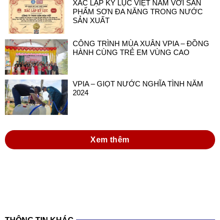
XÁC LẬP KỶ LỤC VIỆT NAM VỚI SẢN
PHẨM SƠN ĐA NĂNG TRONG NƯỚC
SẢN XUẤT
CÔNG TRÌNH MÙA XUÂN VPIA – ĐỒNG
HÀNH CÙNG TRẺ EM VÙNG CAO
VPIA – GIỌT NƯỚC NGHĨA TÌNH NĂM
2024
Xem thêm