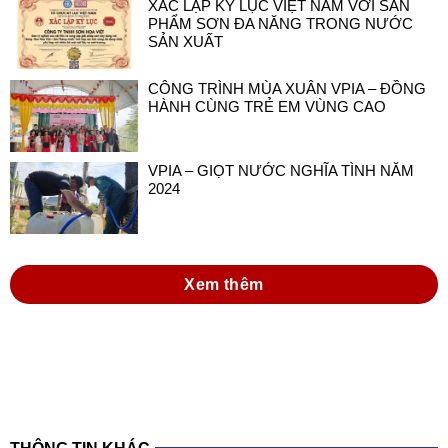
XÁC LẬP KỶ LỤC VIỆT NAM VỚI SẢN
PHẨM SƠN ĐA NĂNG TRONG NƯỚC
SẢN XUẤT
CÔNG TRÌNH MÙA XUÂN VPIA – ĐỒNG
HÀNH CÙNG TRẺ EM VÙNG CAO
VPIA – GIỌT NƯỚC NGHĨA TÌNH NĂM
2024
Xem thêm