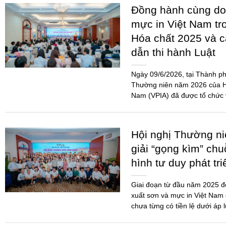
Hội nghị Thường n
giải “gọng kìm” chu
hình tư duy phát tr
Giai đoạn từ đầu năm 2025 
xuất sơn và mực in Việt Nam 
chưa từng có tiền lệ dưới áp 
THỂ THAO KẾT N
DOANH NGHIỆP SƠ
CHẤT 2026
Giải Pickleball Sơn – Mực in
2026 là một trong những hoạ
doanh nghiệp gắn kết, minh b
Ngành...