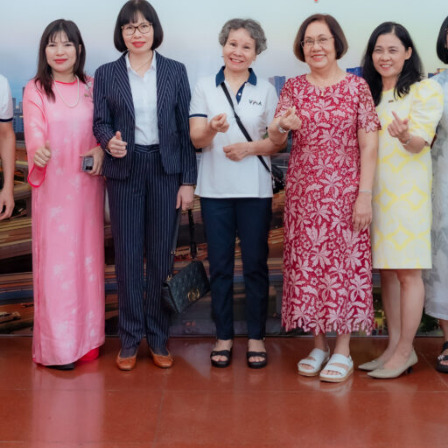
lập năm 2008 là tiếng nói chung của ngành góp ph
p tác với các cơ quan chức năng của nhà nước và cộ