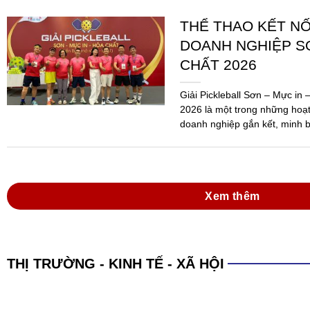
Xem thêm
THỊ TRƯỜNG - KINH TẾ - XÃ HỘI
XÁC LẬP KỶ LỤC 
PHẨM SƠN ĐA N
SẢN XUẤT
(SGTT) – Công ty TNHH Sơn H
An, Bình Dương, đã được Tổ 
danh sáng 15-6, với kỷ lục: “