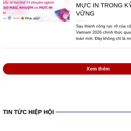
Xem thêm
TIN TỨC HIỆP HỘI
Đồng hành cùng do
mực in Việt Nam tr
Hóa chất 2025 và 
dẫn thi hành Luật
Ngày 09/6/2026, tại Thành ph
Thường niên năm 2026 của Hi
Nam (VPIA) đã được tổ chức 
đảo...