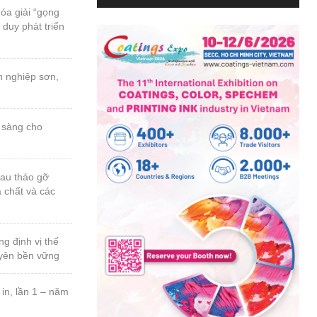
a chất và các
uyên bền vững
n thứ 23, năm
 ngành sơn &