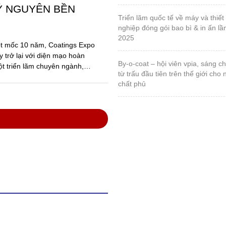
anh nghiệp sơn và
ong thực hiện Luật
các văn bản hướng
ố Hồ Chí Minh, Hội nghị
ệp hội Sơn – Mực in Việt
với sự tham dự của đông