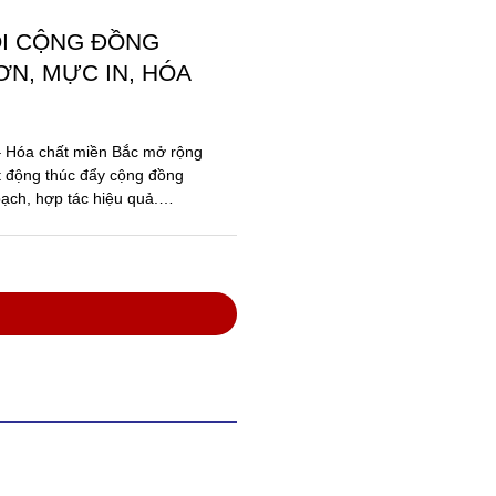
VIỆT NAM VỚI SẢN
ĂNG TRONG NƯỚC
oa Việt, có trụ sở tại Thuận
chức Kỷ lục Việt Nam vinh
Dòng sơn xây dựng...