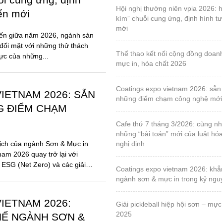
G ĐIỂM CHẠM
cafe thứ 7 tháng 3/2026: cùng nhau tháo gỡ
những “bài toán” mới của luật hó
ịch của ngành Sơn & Mực in
nghị định
nam 2026 quay trở lại với
 ESG (Net Zero) và các giải
coatings expo vietnam 2026: khẳng định vị thế
ngành sơn & mực in trong kỷ ng
IETNAM 2026:
giải pickleball hiệp hội sơn – mực in, lần 1 – năm
2025
HẾ NGÀNH SƠN &
Ỷ NGUYÊN BỀN
triển lãm quốc tế về máy và thiết bị ngành công
nghiệp đóng gói bao bì & in ấn lầ
2025
ột mốc 10 năm, Coatings Expo
 trở lại với diện mạo hoàn
by-o-coat – hội viên vpia, sáng chế vật liệu silica
ột triển lãm chuyên ngành,
từ trấu đầu tiên trên thế giới cho
chất phủ