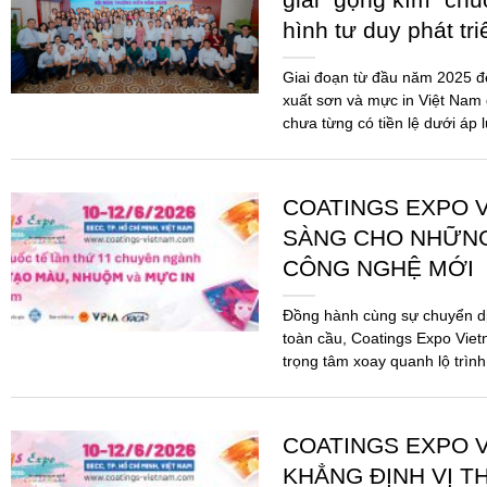
SÀNG CHO NHỮN
CÔNG NGHỆ MỚI
Đồng hành cùng sự chuyển d
toàn cầu, Coatings Expo Viet
trọng tâm xoay quanh lộ trình
pháp...
COATINGS EXPO V
KHẲNG ĐỊNH VỊ T
MỰC IN TRONG K
VỮNG
Sau thành công rực rỡ của c
Vietnam 2026 chính thức quay
toàn mới. Đây không chỉ là m
mà...