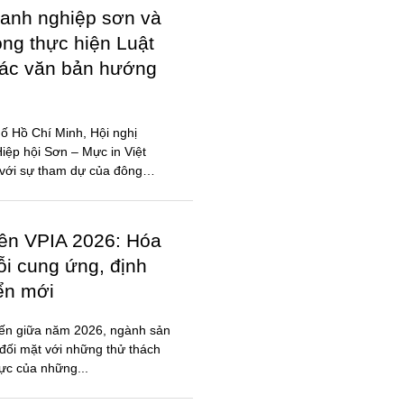
iên VPIA 2026: Hóa
ỗi cung ứng, định
iển mới
đến giữa năm 2026, ngành sản
đối mặt với những thử thách
lực của những...
ỐI CỘNG ĐỒNG
N, MỰC IN, HÓA
 – Hóa chất miền Bắc mở rộng
t động thúc đẩy cộng đồng
ạch, hợp tác hiệu quả.