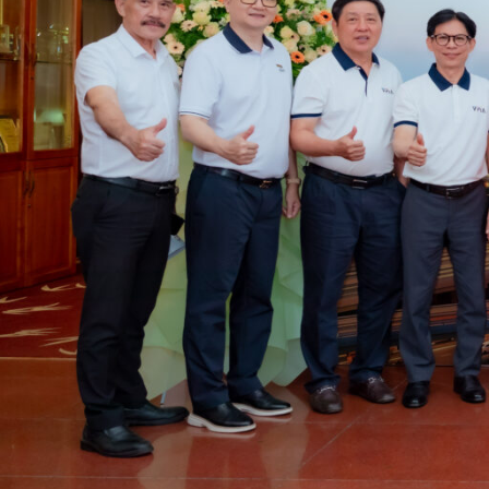
VPIA, Hiệp Hội Sơn – Mực in Việt Nam được thành 
để mang lại lợi ích tốt nhất của các hội viên. Hợ