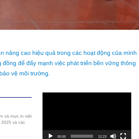
bảo vệ môi trường.
Trình
chơi
Video
t 2025 và các
00:00
12:23
 duy phát triển