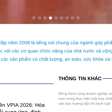
 các sản phẩm có chất lượng, an toàn, sức khỏe và 
THÔNG TIN KHÁC
đồng hành cùng doanh nghiệp sơn và mực in việt
nam trong thực hiện luật hóa chấ
văn bản hướng dẫn thi hành luật
iên VPIA 2026: Hóa
ỗi cung ứng, định
hội nghị thường niên vpia 2026: hóa giải “gọng
iển mới
kìm” chuỗi cung ứng, định hình tư
mới
đến giữa năm 2026, ngành sản
đối mặt với những thử thách
thể thao kết nối cộng đồng doanh nghiệp sơn,
lực của những...
mực in, hóa chất 2026
coatings expo vietnam 2026: sẵn sàng cho
IETNAM 2026: SẴN
những điểm chạm công nghệ mới