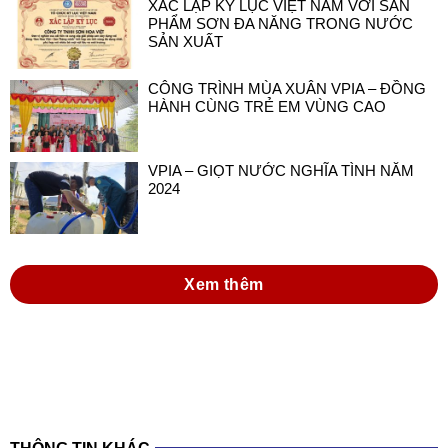
XÁC LẬP KỶ LỤC VIỆT NAM VỚI SẢN
PHẨM SƠN ĐA NĂNG TRONG NƯỚC
SẢN XUẤT
CÔNG TRÌNH MÙA XUÂN VPIA – ĐỒNG
HÀNH CÙNG TRẺ EM VÙNG CAO
VPIA – GIỌT NƯỚC NGHĨA TÌNH NĂM
2024
Xem thêm