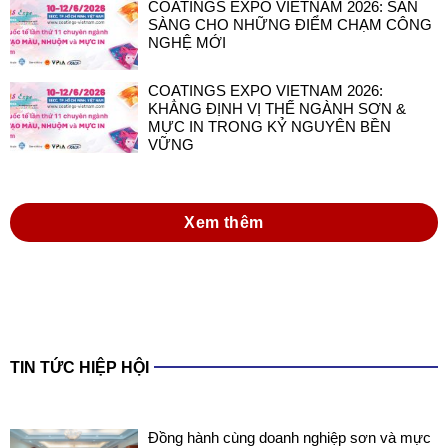
COATINGS EXPO VIETNAM 2026: SẴN
SÀNG CHO NHỮNG ĐIỂM CHẠM CÔNG
NGHỆ MỚI
COATINGS EXPO VIETNAM 2026:
KHẲNG ĐỊNH VỊ THẾ NGÀNH SƠN &
MỰC IN TRONG KỶ NGUYÊN BỀN
VỮNG
Xem thêm
TIN TỨC HIỆP HỘI
Đồng hành cùng doanh nghiệp sơn và mực