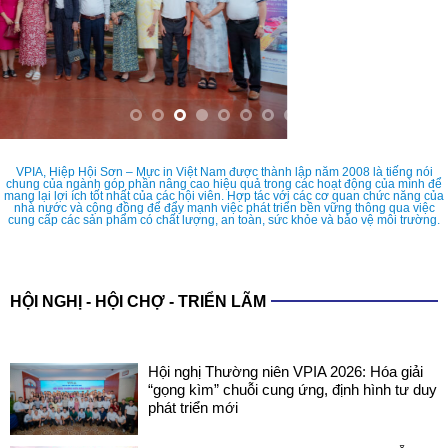
VPIA, Hiệp Hội Sơn – Mực in Việt Nam được thành lập năm 2008 là tiếng nói
chung của ngành góp phần nâng cao hiệu quả trong các hoạt động của mình để
mang lại lợi ích tốt nhất của các hội viên. Hợp tác với các cơ quan chức năng của
nhà nước và cộng đồng để đẩy mạnh việc phát triển bền vững thông qua việc
cung cấp các sản phẩm có chất lượng, an toàn, sức khỏe và bảo vệ môi trường.
HỘI NGHỊ - HỘI CHỢ - TRIỂN LÃM
Hội nghị Thường niên VPIA 2026: Hóa giải
“gọng kìm” chuỗi cung ứng, định hình tư duy
phát triển mới