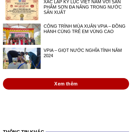
XÁC LẬP KỶ LỤC VIỆT NAM VỚI SẢN
PHẨM SƠN ĐA NĂNG TRONG NƯỚC
SẢN XUẤT
CÔNG TRÌNH MÙA XUÂN VPIA – ĐỒNG
HÀNH CÙNG TRẺ EM VÙNG CAO
VPIA – GIỌT NƯỚC NGHĨA TÌNH NĂM
2024
Xem thêm